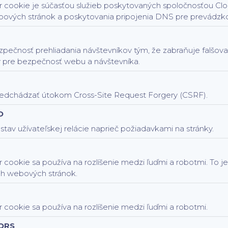
 cookie je súčasťou služieb poskytovaných spoločnosťou Clou
ových stránok a poskytovania pripojenia DNS pre prevádzk
zpečnosť prehliadania návštevníkov tým, že zabraňuje falšov
 pre bezpečnosť webu a návštevníka.
dchádzať útokom Cross-Site Request Forgery (CSRF).
D
tav užívateľskej relácie naprieč požiadavkami na stránky.
 cookie sa používa na rozlíšenie medzi ľuďmi a robotmi. To j
ch webových stránok.
 cookie sa používa na rozlíšenie medzi ľuďmi a robotmi.
ORS