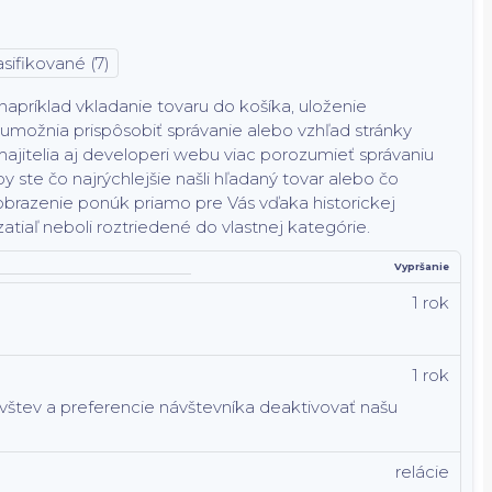
sifikované (7)
príklad vkladanie tovaru do košíka, uloženie
 umožnia prispôsobiť správanie alebo vzhľad stránky
jitelia aj developeri webu viac porozumieť správaniu
y ste čo najrýchlejšie našli hľadaný tovar alebo čo
obrazenie ponúk priamo pre Vás vďaka historickej
atiaľ neboli roztriedené do vlastnej kategórie.
Vypršanie
1 rok
1 rok
ávštev a preferencie návštevníka deaktivovať našu
relácie