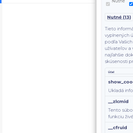
Nutné
Nutné (13)
Tieto inform
vyplnených ú
podľa Vašich 
užívateľov a 
najľahšie dok
skúsenosti p
Účel
show_coo
Ukladá info
__zlcmid
Tento súbor
funkciu živ
__cfruid