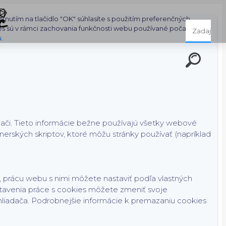
nutím na tlačidlo "OK" súhlasíte s použitím preferenčných,
es sú v rámci zachovania funkčnosti webu používané počas celej
u
.
dači. Tieto informácie bežne používajú všetky webové
rských skriptov, ktoré môžu stránky používať (napríklad
 prácu webu s nimi môžete nastaviť podľa vlastných
tavenia práce s cookies môžete zmeniť svoje
hliadača. Podrobnejšie informácie k premazaniu cookies