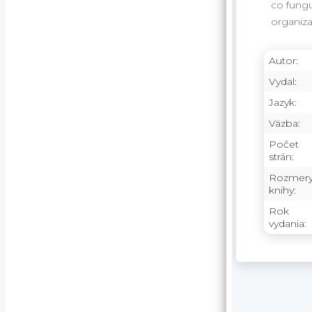
co fungu
organiza
Autor:
Vydal:
Jazyk:
Väzba:
Počet
strán:
Rozmer
knihy:
Rok
vydania: