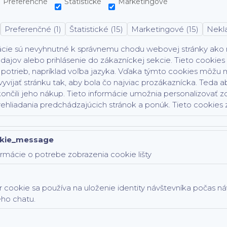
Preferenčné
Štatistické
Marketingové
Preferenčné (1)
Štatistické (15)
Marketingové (15)
Nekla
ácie sú nevyhnutné k správnemu chodu webovej stránky ako na
dajov alebo prihlásenie do zákazníckej sekcie.
Tieto cookies
potrieb, napríklad voľba jazyka.
Vďaka týmto cookies môžu ma
vyvijať stránku tak, aby bola čo najviac prozákaznícka. Teda ab
ončili jeho nákup.
Tieto informácie umožnia personalizovať z
rehliadania predchádzajúcich stránok a ponúk.
Tieto cookies z
kie_message
rmácie o potrebe zobrazenia cookie lišty
 cookie sa používa na uloženie identity návštevníka počas n
ého chatu.