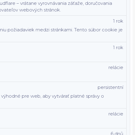
dflare – vrátane vyrovnávania záťaže, doručovania
ovateľov webových stránok.
1 rok
aniu požiadaviek medzi stránkami. Tento súbor cookie je
1 rok
relácie
persistentní
e výhodné pre web, aby vytvárať platné správy o
relácie
6 dnů