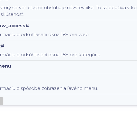
 ktorý server-cluster obsluhuje návštevníka. To sa používa v 
 skúsenosť.
low_access#
ormáciu o odsúhlasení okna 18+ pre web.
t#
rmáciu o odsúhlasení okna 18+ pre kategóriu.
menu
ormáciu o spôsobe zobrazenia ľavého menu.