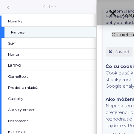
KNIHY
S cieľom uľahč
<< M
štatistických 
Novinky
doby prehliad
Fantasy
Odmietnu
Sci-fi
Zavrieť
Horror
LitRPG
Čo sú cook
Cookies sú k
GameBook
stránky a ic
Google analy
Pre deti a mládež
Časopisy
Ako môžem 
Napriek tomu
Aktivity pre deti
preferencií 
rozhodnutie 
Nezaradené
nájdete v Po
KOLEKCIE