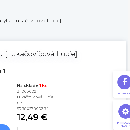
zylu [Lukačovičová Lucie]
u [Lukačovičová Lucie]
 1
Na sklade
1 ks
211003002
FACEBOO
Lukačovičová Lucie
CZ
9788027800384
12,49 €
PRIHLÁSE
/ LOGI