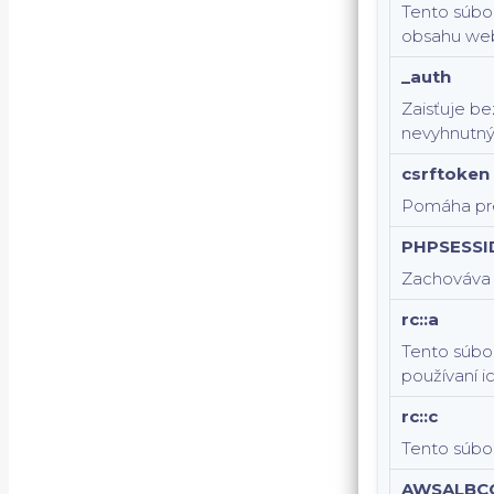
Tento súbor
obsahu web
_auth
Zaisťuje be
nevyhnutný
csrftoken
Pomáha pre
PHPSESSI
Zachováva s
rc::a
Tento súbor
používaní i
rc::c
Tento súbor
AWSALBC