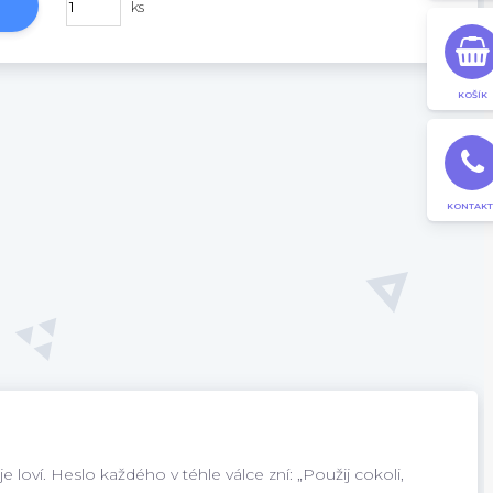
ks
KOŠÍK
KONTAKT
je loví. Heslo každého v téhle válce zní: „Použij cokoli,