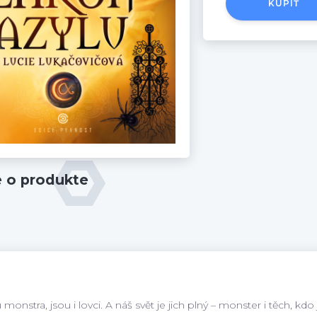
KÚPIŤ
e o produkte
monstra, jsou i lovci. A náš svět je jich plný – monster i těch, kdo 