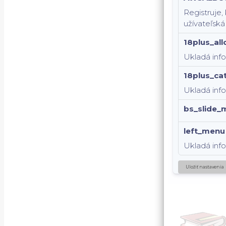
Registruje,
užívateľská
18plus_al
Ukladá inf
18plus_ca
Ukladá info
bs_slide_
left_menu
Ukladá inf
Uložiť nastavenia