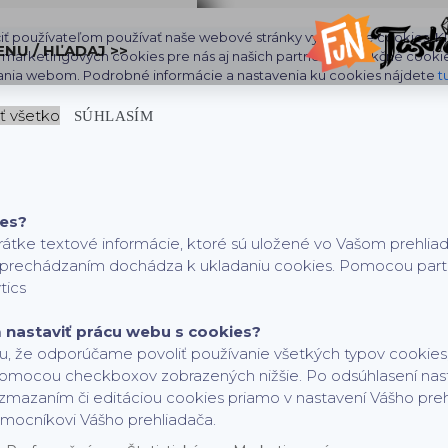
iť používateľom používať naše webové stránky využívame cookies. Klik
ENU / HĽADAJ >>
aj marketingových cookies pre nás aj našich partnerov. Funkčné cooki
ania webom. Podrobné informácie a nastavenia ku cookies nájdete
t
ť všetko
SÚHLASÍM
ies?
rátke textové informácie, ktoré sú uložené vo Vašom prehlia
h prechádzaním dochádza k ukladaniu cookies. Pomocou partne
tics
nastaviť prácu webu s cookies?
, že odporúčame povoliť používanie všetkých typov cookies,
pomocou checkboxov zobrazených nižšie. Po odsúhlasení nas
zmazaním či editáciou cookies priamo v nastavení Vášho pre
mocníkovi Vášho prehliadača.