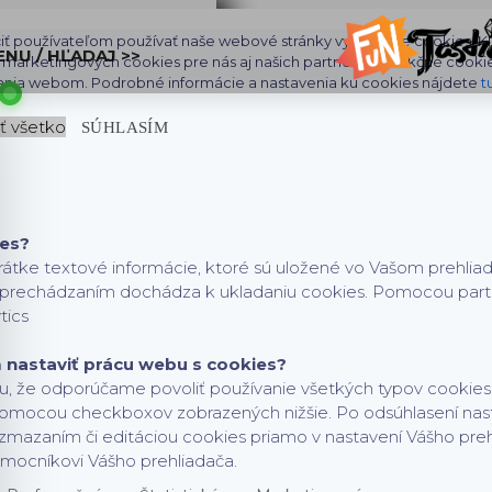
iť používateľom používať naše webové stránky využívame cookies. Klik
ENU / HĽADAJ >>
aj marketingových cookies pre nás aj našich partnerov. Funkčné cooki
ania webom. Podrobné informácie a nastavenia ku cookies nájdete
t
ť všetko
SÚHLASÍM
É HRY )
ies?
rátke textové informácie, ktoré sú uložené vo Vašom prehlia
h prechádzaním dochádza k ukladaniu cookies. Pomocou partne
tics
nastaviť prácu webu s cookies?
, že odporúčame povoliť používanie všetkých typov cookies,
pomocou checkboxov zobrazených nižšie. Po odsúhlasení nas
zmazaním či editáciou cookies priamo v nastavení Vášho pre
mocníkovi Vášho prehliadača.