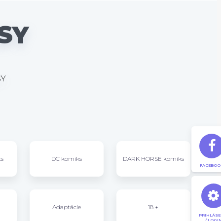
SY
SY
s
DC komiks
DARK HORSE komiks
FACEBOO
Adaptácie
18 +
PRIHLÁSE
/ LOGI