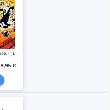
Clever a Smart 07: Prohozátor [Ibánez Francisco]
9,95 €