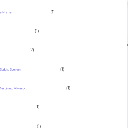
(1)
arie                                            
(1)
                                   
Uspo
(2)
                              
(1)
Subic Stevan                                            
(1)
artinez Alvaro...                                            
(1)
                                   
(1)
                                     