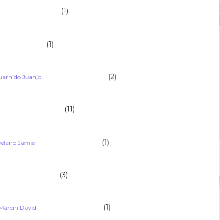
(1)
                                    
(1)
                            
(2)
Guarnido Juanjo                                            
(11)
                                      
(1)
elano Jamie                                            
(3)
                                   
(1)
Marcin Dávid                                            