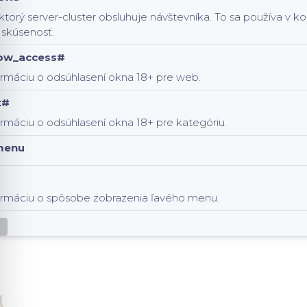
 ktorý server-cluster obsluhuje návštevníka. To sa používa v 
 skúsenosť.
low_access#
ormáciu o odsúhlasení okna 18+ pre web.
t#
rmáciu o odsúhlasení okna 18+ pre kategóriu.
menu
ormáciu o spôsobe zobrazenia ľavého menu.