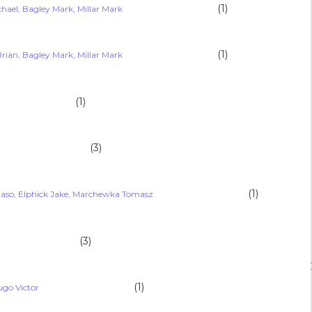
(1)
 Michael, Bagley Mark, Millar Mark                                            
(1)
el Brian, Bagley Mark, Millar Mark                                            
(1)
                                
(3)
                                     
(1)
 Tommaso, Elphick Jake, Marchewka Tomasz                                            
(3)
                                 
(1)
o Victor                                            