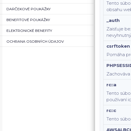
Tento súbor
DARČEKOVÉ POUKÁŽKY
obsahu web
BENEFITOVÉ POUKÁŽKY
_auth
Zaisťuje be
ELEKTRONICKÉ BENEFITY
nevyhnutný
OCHRANA OSOBNÝCH ÚDAJOV
csrftoken
Pomáha pre
PHPSESSI
Zachováva s
rc::a
Tento súbor
používaní i
rc::c
Tento súbor
AWSALBC