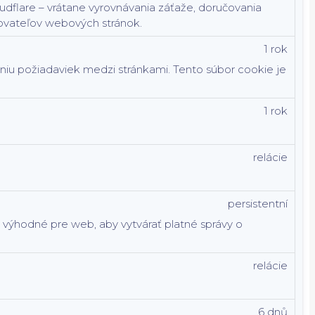
dflare – vrátane vyrovnávania záťaže, doručovania
ovateľov webových stránok.
1 rok
aniu požiadaviek medzi stránkami. Tento súbor cookie je
1 rok
relácie
persistentní
e výhodné pre web, aby vytvárať platné správy o
relácie
6 dnů