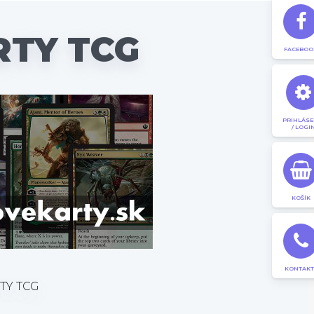
RTY TCG
FACEBOO
PRIHLÁSE
/ LOGI
KOŠÍK
KONTAKT
TY TCG