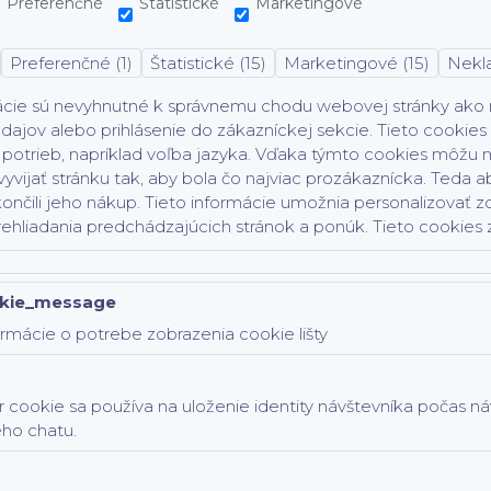
Preferenčné
Štatistické
Marketingové
Preferenčné (1)
Štatistické (15)
Marketingové (15)
Nekla
AZYKU )
ácie sú nevyhnutné k správnemu chodu webovej stránky ako na
dajov alebo prihlásenie do zákazníckej sekcie.
Tieto cookies
potrieb, napríklad voľba jazyka.
Vďaka týmto cookies môžu ma
vyvijať stránku tak, aby bola čo najviac prozákaznícka. Teda ab
ončili jeho nákup.
Tieto informácie umožnia personalizovať z
rehliadania predchádzajúcich stránok a ponúk.
Tieto cookies z
DISE )
kie_message
rmácie o potrebe zobrazenia cookie lišty
 cookie sa používa na uloženie identity návštevníka počas n
ého chatu.