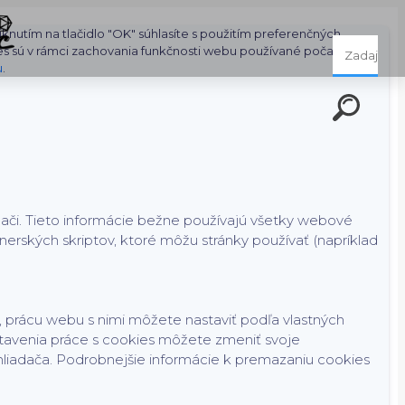
nutím na tlačidlo "OK" súhlasíte s použitím preferenčných,
es sú v rámci zachovania funkčnosti webu používané počas celej
u
.
dači. Tieto informácie bežne používajú všetky webové
rských skriptov, ktoré môžu stránky používať (napríklad
 prácu webu s nimi môžete nastaviť podľa vlastných
tavenia práce s cookies môžete zmeniť svoje
hliadača. Podrobnejšie informácie k premazaniu cookies