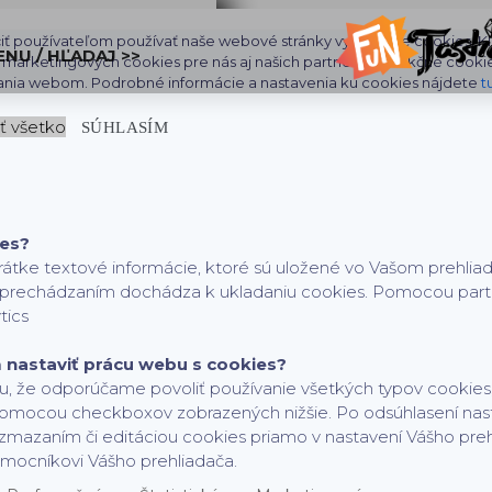
iť používateľom používať naše webové stránky využívame cookies. Klik
ENU / HĽADAJ >>
aj marketingových cookies pre nás aj našich partnerov. Funkčné cooki
ania webom. Podrobné informácie a nastavenia ku cookies nájdete
t
ť všetko
SÚHLASÍM
É HRY )
ies?
rátke textové informácie, ktoré sú uložené vo Vašom prehlia
h prechádzaním dochádza k ukladaniu cookies. Pomocou partne
tics
nastaviť prácu webu s cookies?
, že odporúčame povoliť používanie všetkých typov cookies,
pomocou checkboxov zobrazených nižšie. Po odsúhlasení nas
zmazaním či editáciou cookies priamo v nastavení Vášho pre
mocníkovi Vášho prehliadača.