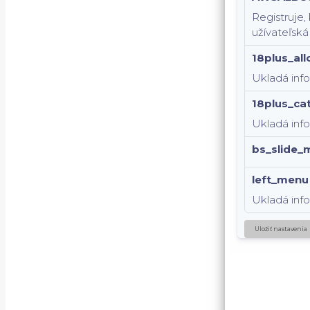
Registruje,
užívateľská
18plus_al
Ukladá inf
18plus_ca
Ukladá info
bs_slide_
left_menu
Ukladá inf
Uložiť nastavenia