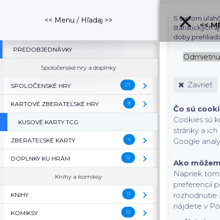
S cieľom uľahč
<< Menu / Hľadaj >>
<< M
štatistických 
doby prehliad
PREDOBJEDNÁVKY
Odmietnu
Spoločenské hry a doplnky
Zavrieť
27
SPOLOČENSKÉ HRY
( SPOLOČENSKÉ HRY )
8
KARTOVÉ ZBERATEĽSKÉ HRY
( KARTOVÉ ZBERATEĽSK
Čo sú cook
Cookies sú k
KUSOVÉ KARTY TCG
stránky a ic
4
ZBERATEĽSKÉ KARTY
( ZBERATEĽSKÉ KARTY )
Google analy
12
DOPLNKY KU HRÁM
( DOPLNKY KU HRÁM )
Ako môžem 
Napriek tomu
Knihy a komiksy
preferencií 
11
rozhodnutie 
KNIHY
( KNIHY )
nájdete v Po
12
KOMIKSY
( KOMIKSY )