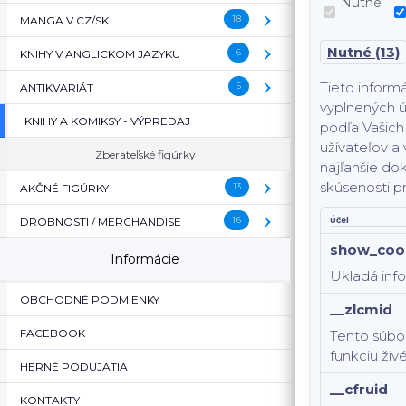
Nutné
18
MANGA V CZ/SK
( MANGA V CZ/SK )
Nutné (13)
6
KNIHY V ANGLICKOM JAZYKU
( KNIHY V ANGLICKOM J
Tieto inform
5
ANTIKVARIÁT
( ANTIKVARIÁT )
vyplnených ú
KNIHY A KOMIKSY - VÝPREDAJ
podľa Vašich 
užívateľov a 
Zberateľské figúrky
najľahšie dok
skúsenosti p
13
AKČNÉ FIGÚRKY
( AKČNÉ FIGÚRKY )
16
DROBNOSTI / MERCHANDISE
( DROBNOSTI / MERCHAN
Účel
show_coo
Informácie
Ukladá info
OBCHODNÉ PODMIENKY
__zlcmid
FACEBOOK
Tento súbor
funkciu živ
HERNÉ PODUJATIA
__cfruid
KONTAKTY