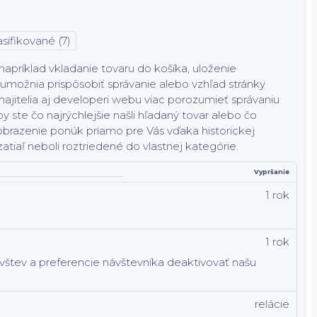
sifikované (7)
príklad vkladanie tovaru do košíka, uloženie
 umožnia prispôsobiť správanie alebo vzhľad stránky
jitelia aj developeri webu viac porozumieť správaniu
y ste čo najrýchlejšie našli hľadaný tovar alebo čo
obrazenie ponúk priamo pre Vás vďaka historickej
atiaľ neboli roztriedené do vlastnej kategórie.
Vypršanie
1 rok
1 rok
ávštev a preferencie návštevníka deaktivovať našu
relácie