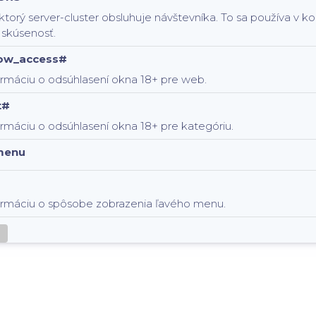
 ktorý server-cluster obsluhuje návštevníka. To sa používa v 
 skúsenosť.
low_access#
ormáciu o odsúhlasení okna 18+ pre web.
t#
rmáciu o odsúhlasení okna 18+ pre kategóriu.
menu
ormáciu o spôsobe zobrazenia ľavého menu.