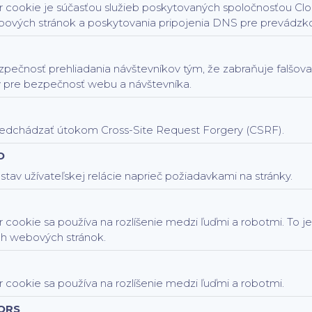
 cookie je súčasťou služieb poskytovaných spoločnosťou Clou
ových stránok a poskytovania pripojenia DNS pre prevádzk
zpečnosť prehliadania návštevníkov tým, že zabraňuje falšov
 pre bezpečnosť webu a návštevníka.
dchádzať útokom Cross-Site Request Forgery (CSRF).
D
tav užívateľskej relácie naprieč požiadavkami na stránky.
 cookie sa používa na rozlíšenie medzi ľuďmi a robotmi. To j
ch webových stránok.
 cookie sa používa na rozlíšenie medzi ľuďmi a robotmi.
ORS