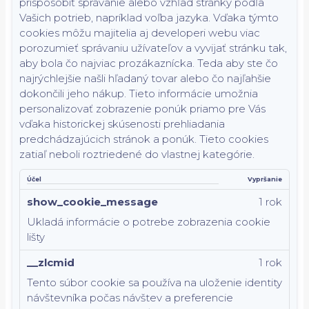
prispôsobiť správanie alebo vzhľad stránky podľa
Vašich potrieb, napríklad voľba jazyka.
Vďaka týmto
cookies môžu majitelia aj developeri webu viac
porozumieť správaniu užívateľov a vyvijať stránku tak,
aby bola čo najviac prozákaznícka. Teda aby ste čo
najrýchlejšie našli hľadaný tovar alebo čo najľahšie
dokončili jeho nákup.
Tieto informácie umožnia
personalizovať zobrazenie ponúk priamo pre Vás
vďaka historickej skúsenosti prehliadania
predchádzajúcich stránok a ponúk.
Tieto cookies
zatiaľ neboli roztriedené do vlastnej kategórie.
Účel
Vypršanie
show_cookie_message
1 rok
Ukladá informácie o potrebe zobrazenia cookie
lišty
__zlcmid
1 rok
Tento súbor cookie sa používa na uloženie identity
návštevníka počas návštev a preferencie