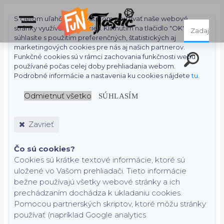
S cieľom uľahčiť používateľom používať naše webové
stránky využívame cookies. Kliknutím na tlačidlo "OK"
súhlasíte s použitím preferenčných, štatistických aj
marketingových cookies pre nás aj našich partnerov.
Funkčné cookies sú v rámci zachovania funkčnosti webu
používané počas celej doby prehliadania webom.
Podrobné informácie a nastavenia ku cookies nájdete
tu
.
Odmietnuť všetko
SÚHLASÍM
Zavrieť
Čo sú cookies?
Cookies sú krátke textové informácie, ktoré sú
uložené vo Vašom prehliadači. Tieto informácie
bežne používajú všetky webové stránky a ich
prechádzaním dochádza k ukladaniu cookies.
Pomocou partnerských skriptov, ktoré môžu stránky
používať (napríklad Google analytics