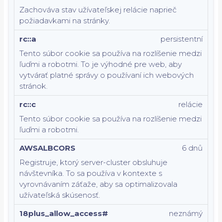
Zachováva stav užívateľskej relácie naprieč
požiadavkami na stránky.
rc::a
persistentní
Tento súbor cookie sa používa na rozlíšenie medzi
ľuďmi a robotmi. To je výhodné pre web, aby
vytvárať platné správy o používaní ich webových
stránok.
rc::c
relácie
Tento súbor cookie sa používa na rozlíšenie medzi
ľuďmi a robotmi.
AWSALBCORS
6 dnů
Registruje, ktorý server-cluster obsluhuje
návštevníka. To sa používa v kontexte s
vyrovnávaním záťaže, aby sa optimalizovala
užívateľská skúsenosť.
18plus_allow_access#
neznámý