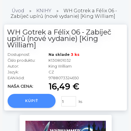
Úvod
»
KNIHY
»
WH Gotrek a Félix 06 -
Zabíječ upírů (nové vydanie) [King William]
WH Gotrek a Félix 06 - Zabíječ
upírů (nové vydanie) [King
William]
Dostupnosť:
Na sklade
3 ks
Číslo produktu:
K130801032
Autor:
King William
Jazyk:
CZ
EAN kód:
9788073324650
16,49 €
NAŠA CENA:
KÚPIŤ
ks