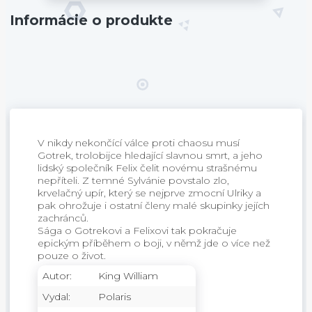
Informácie o produkte
V nikdy nekončící válce proti chaosu musí
Gotrek, trolobijce hledající slavnou smrt, a jeho
lidský společník Felix čelit novému strašnému
nepříteli. Z temné Sylvánie povstalo zlo,
krvelačný upír, který se nejprve zmocní Ulriky a
pak ohrožuje i ostatní členy malé skupinky jejích
zachránců.
Sága o Gotrekovi a Felixovi tak pokračuje
epickým příběhem o boji, v němž jde o více než
pouze o život.
Autor:
King William
Vydal:
Polaris