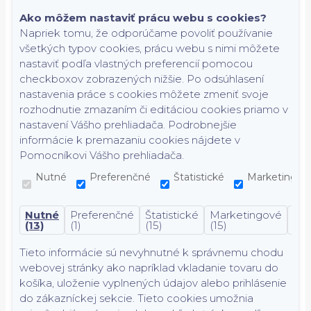
Ako môžem nastaviť prácu webu s cookies?
Napriek tomu, že odporúčame povoliť používanie
všetkých typov cookies, prácu webu s nimi môžete
nastaviť podľa vlastných preferencií pomocou
checkboxov zobrazených nižšie. Po odsúhlasení
nastavenia práce s cookies môžete zmeniť svoje
rozhodnutie zmazaním či editáciou cookies priamo v
nastavení Vášho prehliadača. Podrobnejšie
informácie k premazaniu cookies nájdete v
Pomocníkovi Vášho prehliadača.
Nutné
Preferenčné
Štatistické
Marketingov
Nutné
Preferenčné
Štatistické
Marketingové
Nek
(13)
(1)
(15)
(15)
(7)
Tieto informácie sú nevyhnutné k správnemu chodu
webovej stránky ako napríklad vkladanie tovaru do
košíka, uloženie vyplnených údajov alebo prihlásenie
do zákazníckej sekcie.
Tieto cookies umožnia