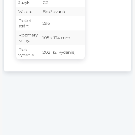
Jazyk:
CZ
Väzba:
Brožovaná
Počet
296
strán:
Rozmery
105 x 174 mm
knihy:
Rok
2021 (2. vydanie)
vydania: