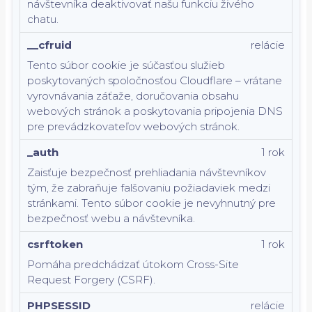
návštevníka deaktivovať našu funkciu živého
chatu.
__cfruid
relácie
Tento súbor cookie je súčasťou služieb
poskytovaných spoločnosťou Cloudflare – vrátane
vyrovnávania záťaže, doručovania obsahu
webových stránok a poskytovania pripojenia DNS
pre prevádzkovateľov webových stránok.
_auth
1 rok
Zaisťuje bezpečnosť prehliadania návštevníkov
tým, že zabraňuje falšovaniu požiadaviek medzi
stránkami. Tento súbor cookie je nevyhnutný pre
bezpečnosť webu a návštevníka.
csrftoken
1 rok
Pomáha predchádzať útokom Cross-Site
Request Forgery (CSRF).
PHPSESSID
relácie