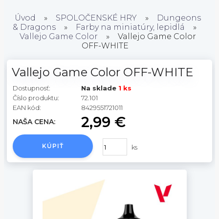
Úvod
»
SPOLOČENSKÉ HRY
»
Dungeons
& Dragons
»
Farby na miniatúry, lepidlá
»
Vallejo Game Color
»
Vallejo Game Color
OFF-WHITE
Vallejo Game Color OFF-WHITE
Dostupnosť:
Na sklade
1 ks
Číslo produktu:
72.101
EAN kód:
8429551721011
2,99 €
NAŠA CENA:
KÚPIŤ
ks