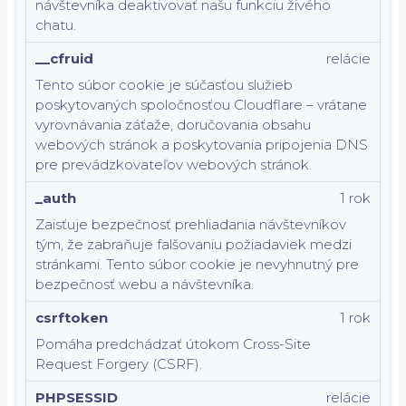
návštevníka deaktivovať našu funkciu živého
chatu.
__cfruid
relácie
Tento súbor cookie je súčasťou služieb
poskytovaných spoločnosťou Cloudflare – vrátane
vyrovnávania záťaže, doručovania obsahu
webových stránok a poskytovania pripojenia DNS
pre prevádzkovateľov webových stránok.
_auth
1 rok
Zaisťuje bezpečnosť prehliadania návštevníkov
tým, že zabraňuje falšovaniu požiadaviek medzi
stránkami. Tento súbor cookie je nevyhnutný pre
bezpečnosť webu a návštevníka.
csrftoken
1 rok
Pomáha predchádzať útokom Cross-Site
Request Forgery (CSRF).
PHPSESSID
relácie