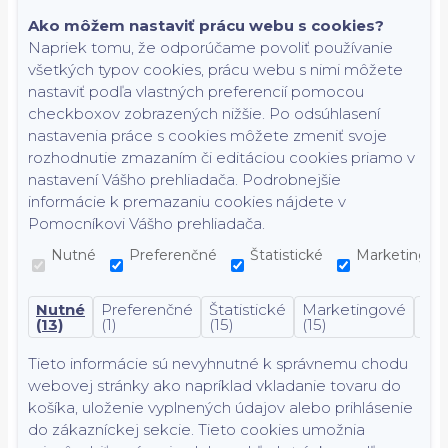
Ako môžem nastaviť prácu webu s cookies?
Napriek tomu, že odporúčame povoliť používanie
všetkých typov cookies, prácu webu s nimi môžete
nastaviť podľa vlastných preferencií pomocou
checkboxov zobrazených nižšie. Po odsúhlasení
nastavenia práce s cookies môžete zmeniť svoje
rozhodnutie zmazaním či editáciou cookies priamo v
nastavení Vášho prehliadača. Podrobnejšie
informácie k premazaniu cookies nájdete v
Pomocníkovi Vášho prehliadača.
Nutné
Preferenčné
Štatistické
Marketingov
Nutné
Preferenčné
Štatistické
Marketingové
Nek
(13)
(1)
(15)
(15)
(7)
Tieto informácie sú nevyhnutné k správnemu chodu
webovej stránky ako napríklad vkladanie tovaru do
košíka, uloženie vyplnených údajov alebo prihlásenie
do zákazníckej sekcie.
Tieto cookies umožnia