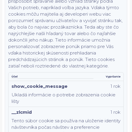
prispôsobiť správanie alebo vzhľad stránky podľa
Vašich potrieb, napríklad voľba jazyka.
Vďaka týmto
cookies môžu majitelia aj developeri webu viac
porozumieť správaniu užívateľov a vyvijať stránku tak,
aby bola čo najviac prozákaznícka. Teda aby ste čo
najrýchlejšie našli hľadaný tovar alebo čo najľahšie
dokončili jeho nákup.
Tieto informácie umožnia
personalizovať zobrazenie ponúk priamo pre Vás
vďaka historickej skúsenosti prehliadania
predchádzajúcich stránok a ponúk.
Tieto cookies
zatiaľ neboli roztriedené do vlastnej kategórie.
Účel
Vypršanie
show_cookie_message
1 rok
Ukladá informácie o potrebe zobrazenia cookie
lišty
__zlcmid
1 rok
Tento súbor cookie sa používa na uloženie identity
návštevníka počas návštev a preferencie