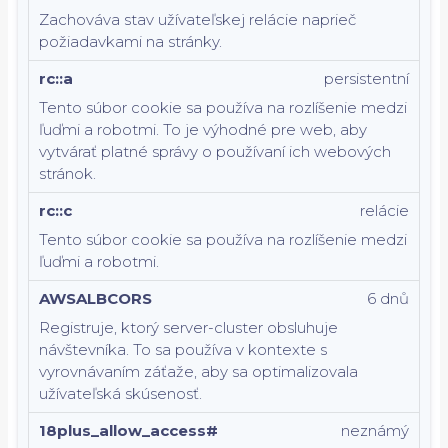
Zachováva stav užívateľskej relácie naprieč
požiadavkami na stránky.
rc::a
persistentní
Tento súbor cookie sa používa na rozlíšenie medzi
ľuďmi a robotmi. To je výhodné pre web, aby
vytvárať platné správy o používaní ich webových
stránok.
rc::c
relácie
Tento súbor cookie sa používa na rozlíšenie medzi
ľuďmi a robotmi.
AWSALBCORS
6 dnů
Registruje, ktorý server-cluster obsluhuje
návštevníka. To sa používa v kontexte s
vyrovnávaním záťaže, aby sa optimalizovala
užívateľská skúsenosť.
18plus_allow_access#
neznámý