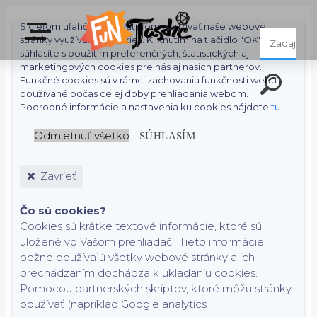
S cieľom uľahčiť používateľom používať naše webové
stránky využívame cookies. Kliknutím na tlačidlo "OK"
súhlasíte s použitím preferenčných, štatistických aj
marketingových cookies pre nás aj našich partnerov.
Funkčné cookies sú v rámci zachovania funkčnosti webu
používané počas celej doby prehliadania webom.
Podrobné informácie a nastavenia ku cookies nájdete
tu
.
Odmietnuť všetko
SÚHLASÍM
Zavrieť
Čo sú cookies?
Cookies sú krátke textové informácie, ktoré sú
uložené vo Vašom prehliadači. Tieto informácie
bežne používajú všetky webové stránky a ich
prechádzaním dochádza k ukladaniu cookies.
Pomocou partnerských skriptov, ktoré môžu stránky
používať (napríklad Google analytics