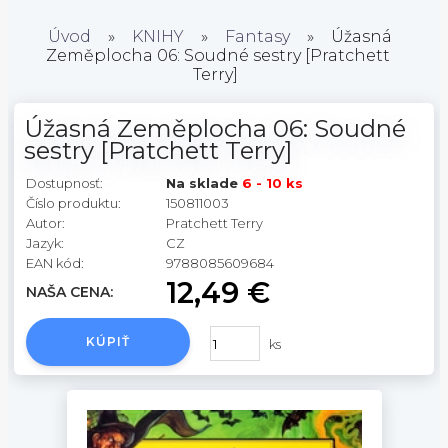
Úvod
»
KNIHY
»
Fantasy
»
Úžasná
Zeměplocha 06: Soudné sestry [Pratchett
Terry]
Úžasná Zeměplocha 06: Soudné
sestry [Pratchett Terry]
Dostupnosť:
Na sklade
6 - 10 ks
Číslo produktu:
150811003
Autor:
Pratchett Terry
Jazyk:
CZ
EAN kód:
9788085609684
12,49 €
NAŠA CENA:
KÚPIŤ
ks