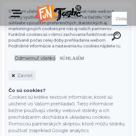
S cieľom uľahčiť používateľom používať naše webové
stránky využívame cookies. Kliknutím na tlačidlo "OK"
súhlasíte s použitím preferenčných, štatistických aj
marketingových cookies pre nás aj našich partnerov.
Funkčné cookies sú v rámci zachovania funkčnosti webu
používané počas celej doby prehliadania webom.
Podrobné informácie a nastavenia ku cookies nájdete
tu
.
Odmietnuť všetko
SÚHLASÍM
Zavrieť
Čo sú cookies?
Cookies sú krátke textové informácie, ktoré sú
uložené vo Vašom prehliadači. Tieto informácie
bežne používajú všetky webové stránky a ich
prechádzaním dochádza k ukladaniu cookies.
Pomocou partnerských skriptov, ktoré môžu stránky
používať (napríklad Google analytics