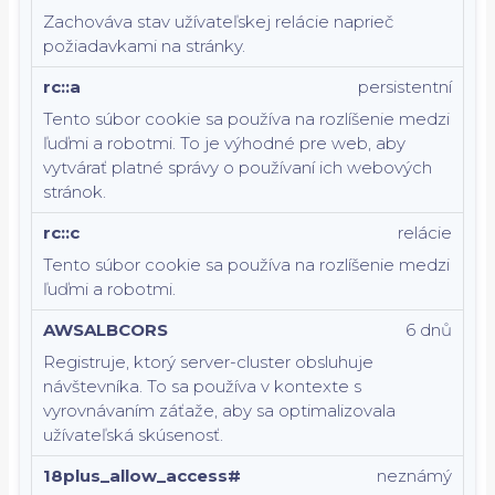
Zachováva stav užívateľskej relácie naprieč
požiadavkami na stránky.
rc::a
persistentní
Tento súbor cookie sa používa na rozlíšenie medzi
ľuďmi a robotmi. To je výhodné pre web, aby
vytvárať platné správy o používaní ich webových
stránok.
rc::c
relácie
Tento súbor cookie sa používa na rozlíšenie medzi
ľuďmi a robotmi.
AWSALBCORS
6 dnů
Registruje, ktorý server-cluster obsluhuje
návštevníka. To sa používa v kontexte s
vyrovnávaním záťaže, aby sa optimalizovala
užívateľská skúsenosť.
18plus_allow_access#
neznámý