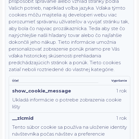
prispôsobiť správanie alebo vzhľad stránky podľa
Vašich potrieb, napríklad voľba jazyka.
Vďaka týmto
cookies môžu majitelia aj developeri webu viac
porozumieť správaniu užívateľov a vyvijať stránku tak,
aby bola čo najviac prozákaznícka. Teda aby ste čo
najrýchlejšie našli hľadaný tovar alebo čo najľahšie
dokončili jeho nákup.
Tieto informácie umožnia
personalizovať zobrazenie ponúk priamo pre Vás
vďaka historickej skúsenosti prehliadania
predchádzajúcich stránok a ponúk.
Tieto cookies
zatiaľ neboli roztriedené do vlastnej kategórie.
Účel
Vypršanie
show_cookie_message
1 rok
Ukladá informácie o potrebe zobrazenia cookie
lišty
__zlcmid
1 rok
Tento súbor cookie sa používa na uloženie identity
návštevníka počas návštev a preferencie