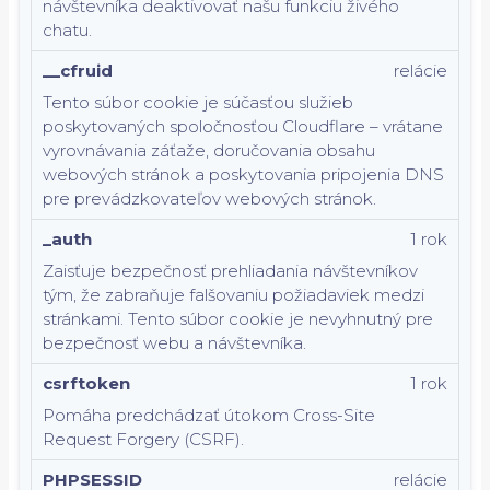
návštevníka deaktivovať našu funkciu živého
chatu.
__cfruid
relácie
Tento súbor cookie je súčasťou služieb
poskytovaných spoločnosťou Cloudflare – vrátane
vyrovnávania záťaže, doručovania obsahu
webových stránok a poskytovania pripojenia DNS
pre prevádzkovateľov webových stránok.
_auth
1 rok
Zaisťuje bezpečnosť prehliadania návštevníkov
tým, že zabraňuje falšovaniu požiadaviek medzi
stránkami. Tento súbor cookie je nevyhnutný pre
bezpečnosť webu a návštevníka.
csrftoken
1 rok
Pomáha predchádzať útokom Cross-Site
Request Forgery (CSRF).
PHPSESSID
relácie