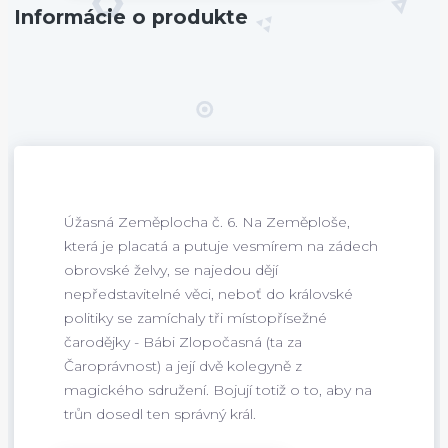
Informácie o produkte
Úžasná Zeměplocha č. 6. Na Zeměploše,
která je placatá a putuje vesmírem na zádech
obrovské želvy, se najedou dějí
nepředstavitelné věci, neboť do královské
politiky se zamíchaly tři místopřísežné
čarodějky - Bábi Zlopočasná (ta za
Čaroprávnost) a její dvě kolegyně z
magického sdružení. Bojují totiž o to, aby na
trůn dosedl ten správný král.