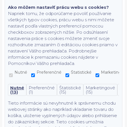
Ako môžem nastaviť prácu webu s cookies?
Napriek tomu, že odporúčame povoliť používanie
všetkých typov cookies, prácu webu s nimi môžete
nastaviť podľa vlastných preferencií pomocou
checkboxov zobrazených nižšie. Po odsúhlasení
nastavenia práce s cookies môžete zmeniť svoje
rozhodnutie zmazaním či editáciou cookies priamo v
nastavení Vášho prehliadača. Podrobnejšie
informácie k premazaniu cookies nájdete v
Pomocníkovi Vášho prehliadača.
Nutné
Preferenčné
Štatistické
Marketingov
Nutné
Preferenčné
Štatistické
Marketingové
Nek
(13)
(1)
(15)
(15)
(7)
Tieto informácie sú nevyhnutné k správnemu chodu
webovej stránky ako napríklad vkladanie tovaru do
košíka, uloženie vyplnených údajov alebo prihlásenie
do zákazníckej sekcie.
Tieto cookies umožnia