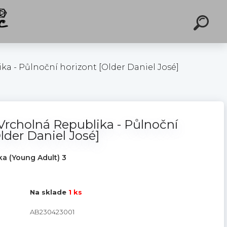
ka - Půlnoční horizont [Older Daniel José]
 Vrcholná Republika - Půlnoční
lder Daniel José]
a (Young Adult) 3
Na sklade
1 ks
AB230423001