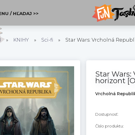
ENU / HĽADAJ >>
d
»
KNIHY
»
Sci-fi
»
Star Wars: Vrcholná Republi
Star Wars:
horizont [O
Vrcholná Republik
Dostupnosť:
Číslo produktu: