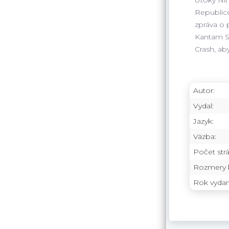
Republice
zpráva o 
Kantam S
Crash, aby
Autor:
Vydal:
Jazyk:
Väzba:
Počet strá
Rozmery k
Rok vydan