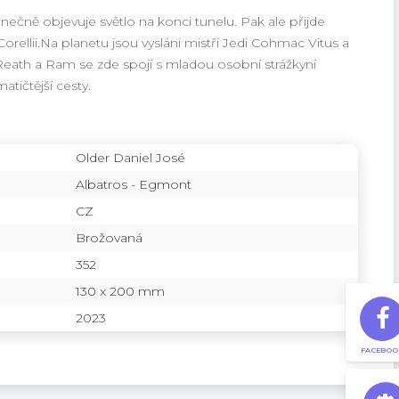
onečně objevuje světlo na konci tunelu. Pak ale přijde
ellii.Na planetu jsou vysláni mistři Jedi Cohmac Vitus a
h a Ram se zde spojí s mladou osobní strážkyní
atičtější cesty.
Older Daniel José
Albatros - Egmont
CZ
Brožovaná
352
130 x 200 mm
2023
FACEBOO