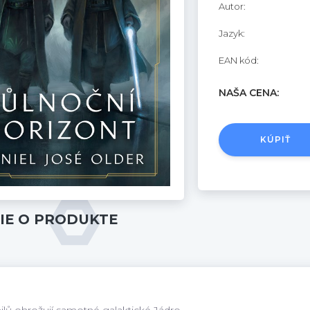
Autor:
Jazyk:
EAN kód:
NAŠA CENA:
KÚPIŤ
IE O PRODUKTE
ilů ohrožují samotné galaktické Jádro