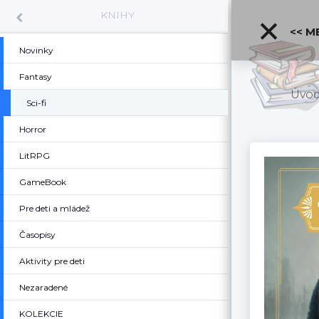
KNIHY
<< M
Novinky
Fantasy
Úvo
Sci-fi
Horror
LitRPG
GameBook
Pre deti a mládež
Časopisy
Aktivity pre deti
Nezaradené
KOLEKCIE