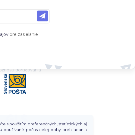
ajov
pre zasielanie
žnosti doručovania
te s použitím preferenčných, štatistických aj
u používané počas celej doby prehliadania