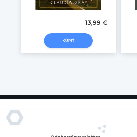
13,99 €
KÚPIŤ
Odoberať newsletter