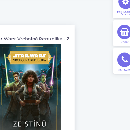
PRIHLÁSE
/ LOGI
[Gray Claudia]
ar Wars: Vrcholná Republika - Ze stínů [Ireland Justina]
KOŠÍK
KONTAKT