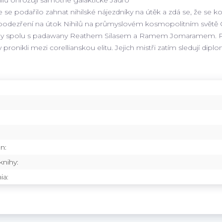
 se podařilo zahnat nihilské nájezdníky na útěk a zdá se, že se k
podezření na útok Nihilů na průmyslovém kosmopolitním světě Cor
y spolu s padawany Reathem Silasem a Ramem Jomaramem. Reat
 pronikli mezi corellianskou elitu. Jejich mistři zatím sledují diplom
n:
nihy:
ia: