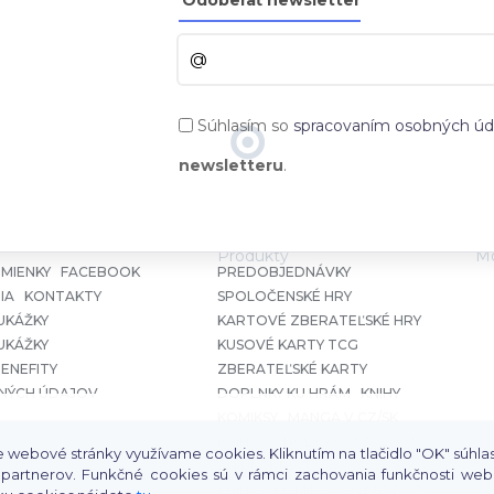
Súhlasím so
spracovaním osobných úd
newsletteru
.
Produkty
Mo
MIENKY
FACEBOOK
PREDOBJEDNÁVKY
IA
KONTAKTY
SPOLOČENSKÉ HRY
UKÁŽKY
KARTOVÉ ZBERATEĽSKÉ HRY
UKÁŽKY
KUSOVÉ KARTY TCG
ENEFITY
ZBERATEĽSKÉ KARTY
NÝCH ÚDAJOV
DOPLNKY KU HRÁM
KNIHY
KOMIKSY
MANGA V CZ/SK
KNIHY V ANGLICKOM JAZYKU
webové stránky využívame cookies. Kliknutím na tlačidlo "OK" súhlasí
ANTIKVARIÁT
 partnerov. Funkčné cookies sú v rámci zachovania funkčnosti web
KNIHY A KOMIKSY - VÝPREDAJ