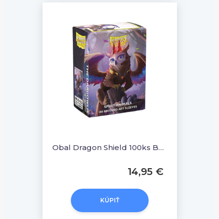
Obal Dragon Shield 100ks BRUSHED ART Sleeves - The Dragowlis
14,95 €
KÚPIŤ