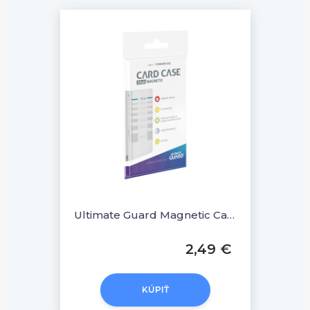
Ultimate Guard Magnetic Card Case 35 PT
2,49 €
KÚPIŤ