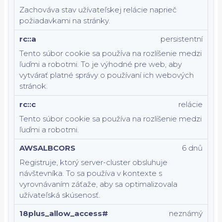
Zachováva stav užívateľskej relácie naprieč
požiadavkami na stránky.
rc::a
persistentní
Tento súbor cookie sa používa na rozlíšenie medzi
ľuďmi a robotmi. To je výhodné pre web, aby
vytvárať platné správy o používaní ich webových
stránok.
rc::c
relácie
Tento súbor cookie sa používa na rozlíšenie medzi
ľuďmi a robotmi.
AWSALBCORS
6 dnů
Registruje, ktorý server-cluster obsluhuje
návštevníka. To sa používa v kontexte s
vyrovnávaním záťaže, aby sa optimalizovala
užívateľská skúsenosť.
18plus_allow_access#
neznámý