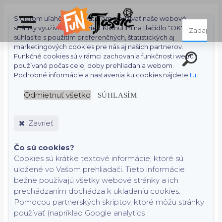
S cieľom uľahčiť používateľom používať naše webové
stránky využívame cookies. Kliknutím na tlačidlo "OK"
súhlasíte s použitím preferenčných, štatistických aj
marketingových cookies pre nás aj našich partnerov.
Funkčné cookies sú v rámci zachovania funkčnosti webu
používané počas celej doby prehliadania webom.
Podrobné informácie a nastavenia ku cookies nájdete
tu
.
Odmietnuť všetko
SÚHLASÍM
Zavrieť
Čo sú cookies?
Cookies sú krátke textové informácie, ktoré sú
uložené vo Vašom prehliadači. Tieto informácie
bežne používajú všetky webové stránky a ich
prechádzaním dochádza k ukladaniu cookies.
Pomocou partnerských skriptov, ktoré môžu stránky
používať (napríklad Google analytics