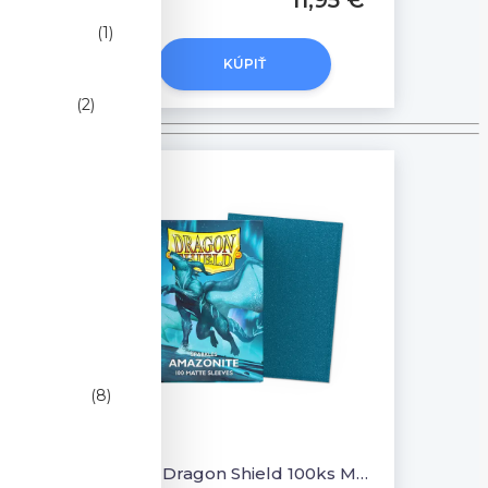
(1)
                          
KÚPIŤ
(2)
                     
                                
(8)
                        
Obal Dragon Shield 100ks MATTE - AMAZONITE