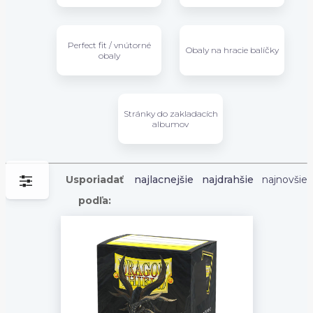
Perfect fit / vnútorné
Obaly na hracie balíčky
obaly
Stránky do zakladacích
albumov
Usporiadať
najlacnejšie
najdrahšie
najnovšie
podľa: