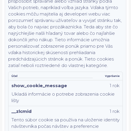
prispôsobiť správanie alebo vzhľad stránky podľa
Vašich potrieb, napríklad voľba jazyka.
Vďaka týmto
cookies môžu majitelia aj developeri webu viac
porozumieť správaniu užívateľov a vyvijať stránku tak,
aby bola čo najviac prozákaznícka. Teda aby ste čo
najrýchlejšie našli hľadaný tovar alebo čo najľahšie
dokončili jeho nákup.
Tieto informácie umožnia
personalizovať zobrazenie ponúk priamo pre Vás
vďaka historickej skúsenosti prehliadania
predchádzajúcich stránok a ponúk.
Tieto cookies
zatiaľ neboli roztriedené do vlastnej kategórie.
Účel
Vypršanie
show_cookie_message
1 rok
Ukladá informácie o potrebe zobrazenia cookie
lišty
__zlcmid
1 rok
Tento súbor cookie sa používa na uloženie identity
návštevníka počas návštev a preferencie