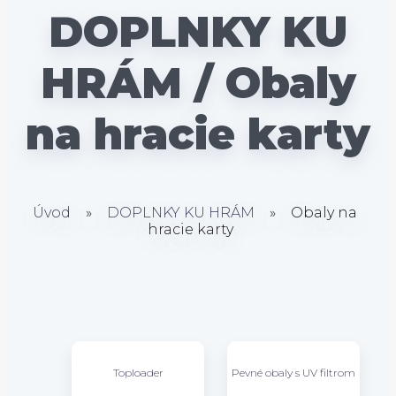
DOPLNKY KU
HRÁM / Obaly
na hracie karty
Úvod
»
DOPLNKY KU HRÁM
»
Obaly na
hracie karty
Toploader
Pevné obaly s UV filtrom