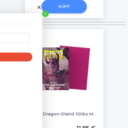
×
KÚPIŤ
                               
Obal Dragon Shield 100ks MATTE - PINK SAPPHIRE
11,95 €