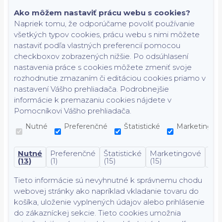
Ako môžem nastaviť prácu webu s cookies?
Napriek tomu, že odporúčame povoliť používanie
všetkých typov cookies, prácu webu s nimi môžete
nastaviť podľa vlastných preferencií pomocou
checkboxov zobrazených nižšie. Po odsúhlasení
nastavenia práce s cookies môžete zmeniť svoje
rozhodnutie zmazaním či editáciou cookies priamo v
nastavení Vášho prehliadača. Podrobnejšie
informácie k premazaniu cookies nájdete v
Pomocníkovi Vášho prehliadača.
Nutné
Preferenčné
Štatistické
Marketingov
Nutné
Preferenčné
Štatistické
Marketingové
Nek
(13)
(1)
(15)
(15)
(7)
Tieto informácie sú nevyhnutné k správnemu chodu
webovej stránky ako napríklad vkladanie tovaru do
košíka, uloženie vyplnených údajov alebo prihlásenie
do zákazníckej sekcie.
Tieto cookies umožnia