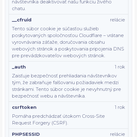
návštevníka deaktivovať našu funkciu živého
chatu.
__cfruid
relácie
Tento súbor cookie je súčasťou služieb
poskytovaných spoločnosťou Cloudflare – vrátane
vyrovnávania záťaže, doručovania obsahu
webových stránok a poskytovania pripojenia DNS
pre prevádzkovateľov webových stránok.
_auth
1 rok
Zaisťuje bezpečnosť prehliadania návštevníkov
tým, že zabraňuje falšovaniu požiadaviek medzi
stránkami. Tento súbor cookie je nevyhnutný pre
bezpečnosť webu a návštevníka.
csrftoken
1 rok
Pomáha predchádzať útokom Cross-Site
Request Forgery (CSRF).
PHPSESSID
relácie