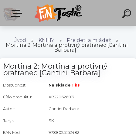
Úvod
»
KNIHY
»
Pre deti a mládež
»
Mortina 2: Mortina a protivný bratranec [Cantini
Barbara]
Mortina 2: Mortina a protivný
bratranec [Cantini Barbara]
Dostupnosť:
Na sklade
1 ks
Číslo produktu:
AB220626017
Autor:
Cantini Barbara
Jazyk:
SK
EAN kód:
9788025252482