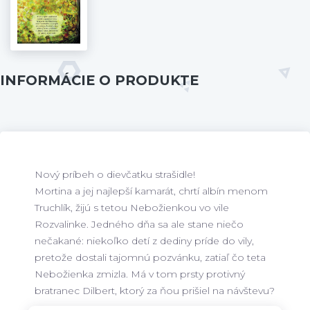
INFORMÁCIE O PRODUKTE
Nový príbeh o dievčatku strašidle!
Mortina a jej najlepší kamarát, chrtí albín menom
Truchlík, žijú s tetou Nebožienkou vo vile
Rozvalinke. Jedného dňa sa ale stane niečo
nečakané: niekoľko detí z dediny príde do vily,
pretože dostali tajomnú pozvánku, zatiaľ čo teta
Nebožienka zmizla. Má v tom prsty protivný
bratranec Dilbert, ktorý za ňou prišiel na návštevu?