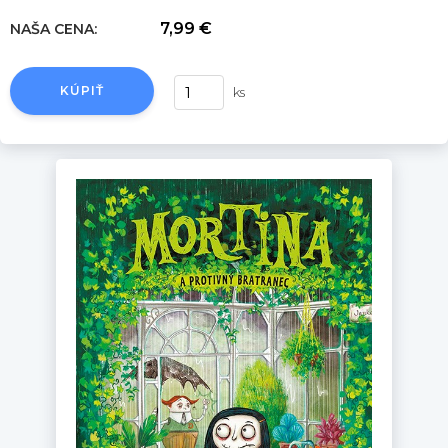
7,99 €
NAŠA CENA:
KÚPIŤ
ks