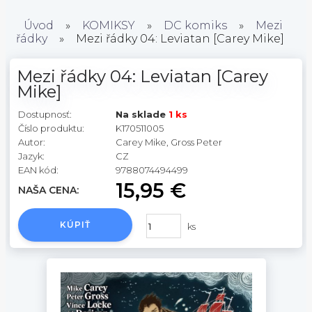
Úvod
»
KOMIKSY
»
DC komiks
»
Mezi
řádky
»
Mezi řádky 04: Leviatan [Carey Mike]
Mezi řádky 04: Leviatan [Carey
Mike]
Dostupnosť:
Na sklade
1 ks
Číslo produktu:
K170511005
Autor:
Carey Mike, Gross Peter
Jazyk:
CZ
EAN kód:
9788074494499
15,95 €
NAŠA CENA:
KÚPIŤ
ks