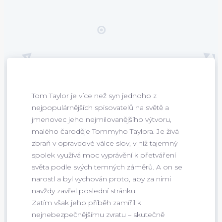
Tom Taylor je více než syn jednoho z
nejpopulárnějších spisovatelů na světě a
jmenovec jeho nejmilovanějšího výtvoru,
malého čaroděje Tommyho Taylora. Je živá
zbraň v opravdové válce slov, v níž tajemný
spolek využívá moc vyprávění k přetváření
světa podle svých temných záměrů. A on se
narostl a byl vychován proto, aby za nimi
navždy zavřel poslední stránku.
Zatím však jeho příběh zamířil k
nejnebezpečnějšímu zvratu – skutečně