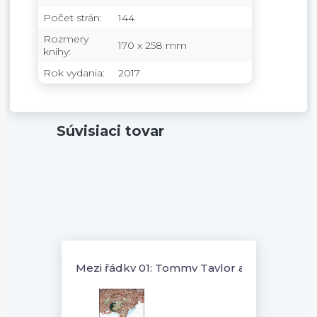
Počet strán:
144
Rozmery
170 x 258 mm
knihy:
Rok vydania:
2017
Súvisiaci tovar
Mezi řádky 01: Tommy Taylor a falešná ident