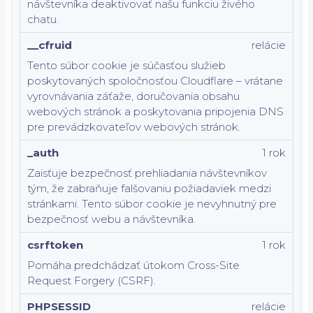
návštevníka deaktivovať našu funkciu živého
chatu.
__cfruid
relácie
Tento súbor cookie je súčasťou služieb
poskytovaných spoločnosťou Cloudflare – vrátane
vyrovnávania záťaže, doručovania obsahu
webových stránok a poskytovania pripojenia DNS
pre prevádzkovateľov webových stránok.
_auth
1 rok
Zaisťuje bezpečnosť prehliadania návštevníkov
tým, že zabraňuje falšovaniu požiadaviek medzi
stránkami. Tento súbor cookie je nevyhnutný pre
bezpečnosť webu a návštevníka.
csrftoken
1 rok
Pomáha predchádzať útokom Cross-Site
Request Forgery (CSRF).
PHPSESSID
relácie