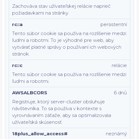
Zachováva stav užívateľskej relácie naprieč
požiadavkami na stránky.
rc::a
persistentní
Tento súbor cookie sa používa na rozlíšenie medzi
ľuďmi a robotmi. To je výhodné pre web, aby
vytvárať platné správy o používaní ich webových
stránok.
rc::c
relácie
Tento súbor cookie sa používa na rozlíšenie medzi
ľuďmi a robotmi.
AWSALBCORS
6 dnů
Registruje, ktorý server-cluster obsluhuje
návštevníka. To sa používa v kontexte s
vyrovnávaním záťaže, aby sa optimalizovala
užívateľská skúsenosť.
18plus_allow_access#
neznámý