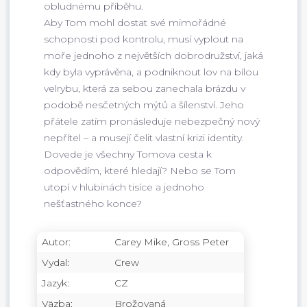
obludnému příběhu.
Aby Tom mohl dostat své mimořádné
schopnosti pod kontrolu, musí vyplout na
moře jednoho z největších dobrodružství, jaká
kdy byla vyprávěna, a podniknout lov na bílou
velrybu, která za sebou zanechala brázdu v
podobě nesčetných mýtů a šílenství. Jeho
přátele zatím pronásleduje nebezpečný nový
nepřítel – a musejí čelit vlastní krizi identity.
Dovede je všechny Tomova cesta k
odpovědím, které hledají? Nebo se Tom
utopí v hlubinách tisíce a jednoho
nešťastného konce?
Autor:
Carey Mike, Gross Peter
Vydal:
Crew
Jazyk:
CZ
Väzba:
Brožovaná