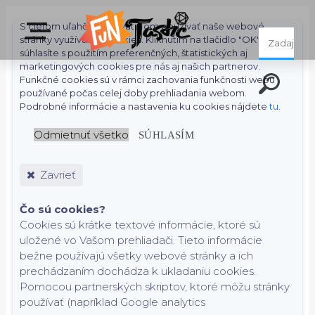
S cieľom uľahčiť používateľom používať naše webové
stránky využívame cookies. Kliknutím na tlačidlo "OK"
súhlasíte s použitím preferenčných, štatistických aj
marketingových cookies pre nás aj našich partnerov.
Funkčné cookies sú v rámci zachovania funkčnosti webu
používané počas celej doby prehliadania webom.
Podrobné informácie a nastavenia ku cookies nájdete
tu
.
Odmietnuť všetko
SÚHLASÍM
Zavrieť
Čo sú cookies?
Cookies sú krátke textové informácie, ktoré sú
uložené vo Vašom prehliadači. Tieto informácie
bežne používajú všetky webové stránky a ich
prechádzaním dochádza k ukladaniu cookies.
Pomocou partnerských skriptov, ktoré môžu stránky
používať (napríklad Google analytics