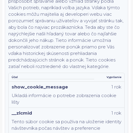
prispôsobiť správanie alebo vzhľad stránky podľa
Vašich potrieb, napríklad voľba jazyka.
Vďaka týmto
cookies môžu majitelia aj developeri webu viac
porozumieť správaniu užívateľov a vyvijať stránku tak,
aby bola čo najviac prozákaznícka. Teda aby ste čo
najrýchlejšie našli hľadaný tovar alebo čo najľahšie
dokončili jeho nákup.
Tieto informácie umožnia
personalizovať zobrazenie ponúk priamo pre Vás
vďaka historickej skúsenosti prehliadania
predchádzajúcich stránok a ponúk.
Tieto cookies
zatiaľ neboli roztriedené do vlastnej kategórie.
Účel
Vypršanie
show_cookie_message
1 rok
Ukladá informácie o potrebe zobrazenia cookie
lišty
__zlcmid
1 rok
Tento súbor cookie sa používa na uloženie identity
návštevníka počas návštev a preferencie