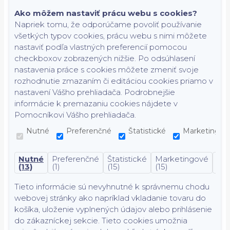
Ako môžem nastaviť prácu webu s cookies?
Napriek tomu, že odporúčame povoliť používanie
všetkých typov cookies, prácu webu s nimi môžete
nastaviť podľa vlastných preferencií pomocou
checkboxov zobrazených nižšie. Po odsúhlasení
nastavenia práce s cookies môžete zmeniť svoje
rozhodnutie zmazaním či editáciou cookies priamo v
nastavení Vášho prehliadača. Podrobnejšie
informácie k premazaniu cookies nájdete v
Pomocníkovi Vášho prehliadača.
Nutné
Preferenčné
Štatistické
Marketingov
Nutné
Preferenčné
Štatistické
Marketingové
Nek
(13)
(1)
(15)
(15)
(7)
Tieto informácie sú nevyhnutné k správnemu chodu
webovej stránky ako napríklad vkladanie tovaru do
košíka, uloženie vyplnených údajov alebo prihlásenie
do zákazníckej sekcie.
Tieto cookies umožnia