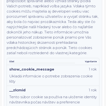
prispôsobiť správanie alebo vzhľad stránky podľa
Vašich potrieb, napríklad voľba jazyka.
Vďaka týmto
cookies môžu majitelia aj developeri webu viac
porozumieť správaniu užívateľov a vyvijať stránku tak,
aby bola čo najviac prozákaznícka. Teda aby ste čo
najrýchlejšie našli hľadaný tovar alebo čo najľahšie
dokončili jeho nákup.
Tieto informácie umožnia
personalizovať zobrazenie ponúk priamo pre Vás
vďaka historickej skúsenosti prehliadania
predchádzajúcich stránok a ponúk.
Tieto cookies
zatiaľ neboli roztriedené do vlastnej kategórie.
Účel
Vypršanie
show_cookie_message
1 rok
Ukladá informácie o potrebe zobrazenia cookie
lišty
__zlcmid
1 rok
Tento súbor cookie sa používa na uloženie identity
návštevníka počas návštev a preferencie