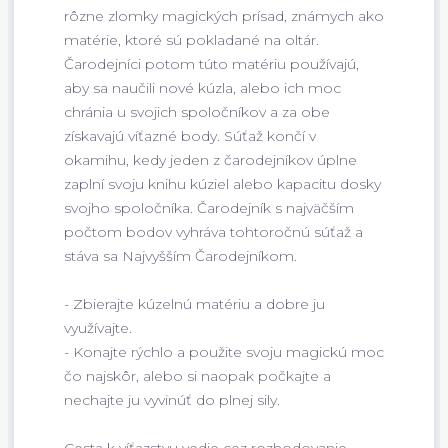
rôzne zlomky magických prísad, známych ako
matérie, ktoré sú pokladané na oltár.
Čarodejníci potom túto matériu používajú,
aby sa naučili nové kúzla, alebo ich moc
chránia u svojich spoločníkov a za obe
získavajú víťazné body. Súťaž končí v
okamihu, kedy jeden z čarodejníkov úplne
zaplní svoju knihu kúziel alebo kapacitu dosky
svojho spoločníka. Čarodejník s najväčším
počtom bodov vyhráva tohtoročnú súťaž a
stáva sa Najvyšším Čarodejníkom.
- Zbierajte kúzelnú matériu a dobre ju
využívajte.
- Konajte rýchlo a použite svoju magickú moc
čo najskôr, alebo si naopak počkajte a
nechajte ju vyvinúť do plnej sily.