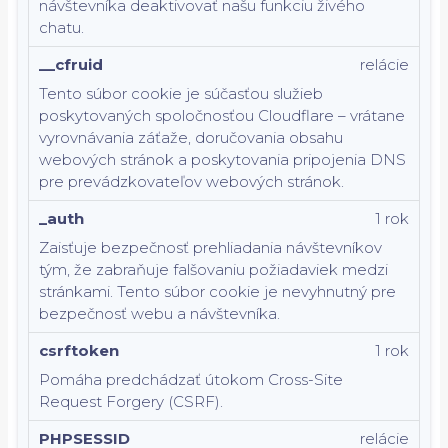
návštevníka deaktivovať našu funkciu živého
chatu.
__cfruid
relácie
Tento súbor cookie je súčasťou služieb
poskytovaných spoločnosťou Cloudflare – vrátane
vyrovnávania záťaže, doručovania obsahu
webových stránok a poskytovania pripojenia DNS
pre prevádzkovateľov webových stránok.
_auth
1 rok
Zaisťuje bezpečnosť prehliadania návštevníkov
tým, že zabraňuje falšovaniu požiadaviek medzi
stránkami. Tento súbor cookie je nevyhnutný pre
bezpečnosť webu a návštevníka.
csrftoken
1 rok
Pomáha predchádzať útokom Cross-Site
Request Forgery (CSRF).
PHPSESSID
relácie