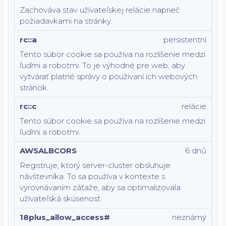
Zachováva stav užívateľskej relácie naprieč
požiadavkami na stránky.
rc::a
persistentní
Tento súbor cookie sa používa na rozlíšenie medzi
ľuďmi a robotmi. To je výhodné pre web, aby
vytvárať platné správy o používaní ich webových
stránok.
rc::c
relácie
Tento súbor cookie sa používa na rozlíšenie medzi
ľuďmi a robotmi.
AWSALBCORS
6 dnů
Registruje, ktorý server-cluster obsluhuje
návštevníka. To sa používa v kontexte s
vyrovnávaním záťaže, aby sa optimalizovala
užívateľská skúsenosť.
18plus_allow_access#
neznámý