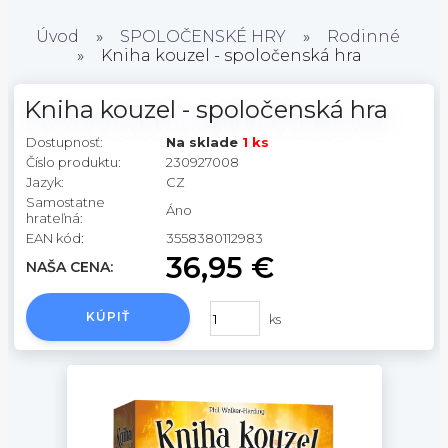
Úvod
»
SPOLOČENSKÉ HRY
»
Rodinné
»
Kniha kouzel - spoločenská hra
Kniha kouzel - spoločenská hra
Dostupnosť:
Na sklade
1 ks
Číslo produktu:
230927008
Jazyk:
CZ
Samostatne
Áno
hrateľná:
EAN kód:
3558380112983
36,95 €
NAŠA CENA:
KÚPIŤ
ks