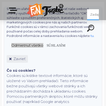
S cieľom uľahčiť používateľom používať naše webové
stránky využívame cookies. Kliknutím na tlačidlo "OK"
súhlasíte s použitím preferenčných, štatistických aj
marketingových cookies pre nás aj našich partnerov.
Funkčné cookies sú v rámci zachovania funkčnosti webu
používané počas celej doby prehliadania webom.
Podrobné informácie a nastavenia ku cookies nájdete
tu
.
Odmietnuť všetko
SÚHLASÍM
Zavrieť
Čo sú cookies?
Cookies sú krátke textové informácie, ktoré sú
uložené vo Vašom prehliadači. Tieto informácie
bežne používajú všetky webové stránky a ich
prechádzaním dochádza k ukladaniu cookies.
Pomocou partnerských skriptov, ktoré môžu stránky
používať (napríklad Google analytics