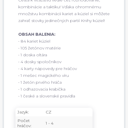
Cesta k víťazstvu vedie cez rozhodovanie,
kombinácie a taktiku! Vďaka ohromnému
množstvu kombinácii kariet a kúziel si môžete
zahrať stovky jedinečných partií Knihy kúziel!
OBSAH BALENIA:
• 84 kariet kúziel
• 105 žetónov matérie
• 1 doska oltára
• 4 dosky spoločníkov
• 4 karty nápovedy pre hráčov
• 1 mešec magického víru
• 1 žetón prvého hráča
• 1 odhazovacia krabička
• 1 české a slovenské pravidla
Jazyk:
CZ
Počet
1 - 4
hráčov: