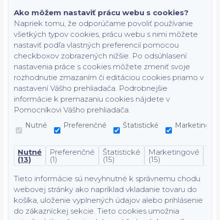
Ako môžem nastaviť prácu webu s cookies?
Napriek tomu, že odporúčame povoliť používanie
všetkých typov cookies, prácu webu s nimi môžete
nastaviť podľa vlastných preferencií pomocou
checkboxov zobrazených nižšie. Po odsúhlasení
nastavenia práce s cookies môžete zmeniť svoje
rozhodnutie zmazaním či editáciou cookies priamo v
nastavení Vášho prehliadača. Podrobnejšie
informácie k premazaniu cookies nájdete v
Pomocníkovi Vášho prehliadača.
Nutné
Preferenčné
Štatistické
Marketingov
Nutné
Preferenčné
Štatistické
Marketingové
Nek
(13)
(1)
(15)
(15)
(7)
Tieto informácie sú nevyhnutné k správnemu chodu
webovej stránky ako napríklad vkladanie tovaru do
košíka, uloženie vyplnených údajov alebo prihlásenie
do zákazníckej sekcie.
Tieto cookies umožnia