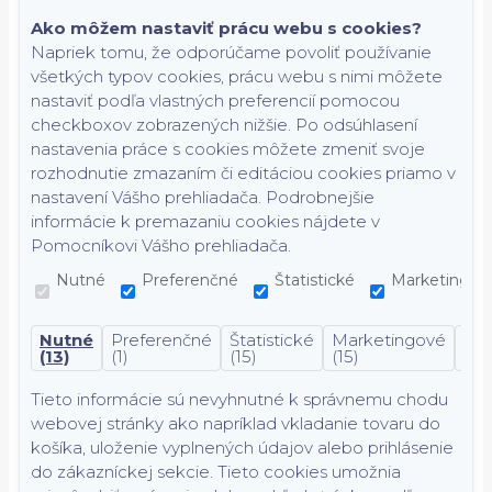
Ako môžem nastaviť prácu webu s cookies?
Napriek tomu, že odporúčame povoliť používanie
všetkých typov cookies, prácu webu s nimi môžete
nastaviť podľa vlastných preferencií pomocou
checkboxov zobrazených nižšie. Po odsúhlasení
nastavenia práce s cookies môžete zmeniť svoje
rozhodnutie zmazaním či editáciou cookies priamo v
nastavení Vášho prehliadača. Podrobnejšie
informácie k premazaniu cookies nájdete v
Pomocníkovi Vášho prehliadača.
Nutné
Preferenčné
Štatistické
Marketingov
Nutné
Preferenčné
Štatistické
Marketingové
Nek
(13)
(1)
(15)
(15)
(7)
Tieto informácie sú nevyhnutné k správnemu chodu
webovej stránky ako napríklad vkladanie tovaru do
košíka, uloženie vyplnených údajov alebo prihlásenie
do zákazníckej sekcie.
Tieto cookies umožnia