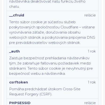
návštevníka deaktivovať našu funkciu živého
chatu.
__cfruid
relácie
Tento súbor cookie je súčasťou služieb
poskytovaných spoločnosťou Cloudflare – vrátane
vyrovnávania záťaže, doručovania obsahu
webových stránok a poskytovania pripojenia DNS
pre prevádzkovateľov webových stránok.
_auth
1 rok
Zaisťuje bezpečnosť prehliadania návštevníkov
tým, že zabraňuje falšovaniu požiadaviek medzi
stránkami. Tento súbor cookie je nevyhnutný pre
bezpečnosť webu a návštevníka.
csrftoken
1 rok
Pomáha predchádzať útokom Cross-Site
Request Forgery (CSRF).
PHPSESSID
relácie