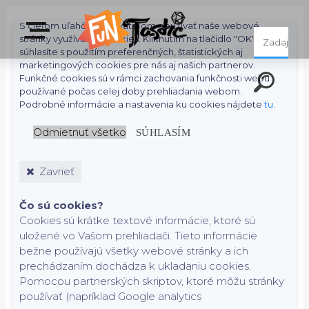
S cieľom uľahčiť používateľom používať naše webové
stránky využívame cookies. Kliknutím na tlačidlo "OK"
súhlasíte s použitím preferenčných, štatistických aj
marketingových cookies pre nás aj našich partnerov.
Funkčné cookies sú v rámci zachovania funkčnosti webu
používané počas celej doby prehliadania webom.
Podrobné informácie a nastavenia ku cookies nájdete
tu
.
Odmietnuť všetko
SÚHLASÍM
Zavrieť
Čo sú cookies?
Cookies sú krátke textové informácie, ktoré sú
uložené vo Vašom prehliadači. Tieto informácie
bežne používajú všetky webové stránky a ich
prechádzaním dochádza k ukladaniu cookies.
Pomocou partnerských skriptov, ktoré môžu stránky
používať (napríklad Google analytics