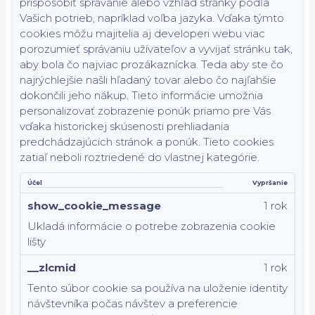
prispôsobiť správanie alebo vzhľad stránky podľa
Vašich potrieb, napríklad voľba jazyka.
Vďaka týmto
cookies môžu majitelia aj developeri webu viac
porozumieť správaniu užívateľov a vyvijať stránku tak,
aby bola čo najviac prozákaznícka. Teda aby ste čo
najrýchlejšie našli hľadaný tovar alebo čo najľahšie
dokončili jeho nákup.
Tieto informácie umožnia
personalizovať zobrazenie ponúk priamo pre Vás
vďaka historickej skúsenosti prehliadania
predchádzajúcich stránok a ponúk.
Tieto cookies
zatiaľ neboli roztriedené do vlastnej kategórie.
Účel
Vypršanie
show_cookie_message
1 rok
Ukladá informácie o potrebe zobrazenia cookie
lišty
__zlcmid
1 rok
Tento súbor cookie sa používa na uloženie identity
návštevníka počas návštev a preferencie