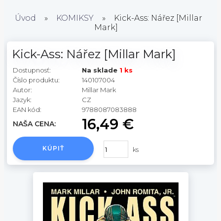
Úvod
»
KOMIKSY
»
Kick-Ass: Nářez [Millar
Mark]
Kick-Ass: Nářez [Millar Mark]
Dostupnosť:
Na sklade
1 ks
Číslo produktu:
140107004
Autor:
Millar Mark
Jazyk:
CZ
EAN kód:
9788087083888
16,49 €
NAŠA CENA:
KÚPIŤ
ks