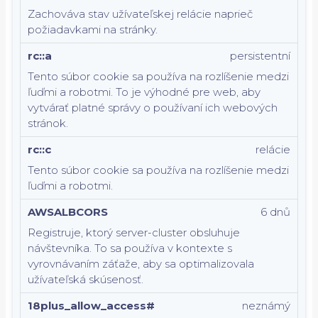
Zachováva stav užívateľskej relácie naprieč
požiadavkami na stránky.
rc::a
persistentní
Tento súbor cookie sa používa na rozlíšenie medzi
ľuďmi a robotmi. To je výhodné pre web, aby
vytvárať platné správy o používaní ich webových
stránok.
rc::c
relácie
Tento súbor cookie sa používa na rozlíšenie medzi
ľuďmi a robotmi.
AWSALBCORS
6 dnů
Registruje, ktorý server-cluster obsluhuje
návštevníka. To sa používa v kontexte s
vyrovnávaním záťaže, aby sa optimalizovala
užívateľská skúsenosť.
18plus_allow_access#
neznámý