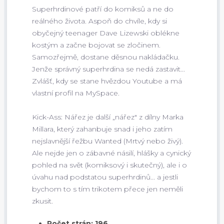
Superhrdinové patří do komiksů a ne do
reálného života. Aspoň do chvíle, kdy si
obyčejný teenager Dave Lizewski oblékne
kostým a začne bojovat se zločinem.
Samozřejmě, dostane děsnou nakládačku.
Jenže správný superhrdina se nedá zastavit...
Zvlášť, kdy se stane hvězdou Youtube a má
vlastní profil na MySpace.
Kick-Ass: Nářez je další „nářez" z dílny Marka
Millara, který zahanbuje snad i jeho zatím
nejslavnější řežbu Wanted (Mrtvý nebo živý).
Ale nejde jen o zábavné násilí, hlášky a cynický
pohled na svět (komiksový i skutečný), ale i o
úvahu nad podstatou superhrdinů... a jestli
bychom to s tím trikotem přece jen neměli
zkusit.
Počet strán: 196