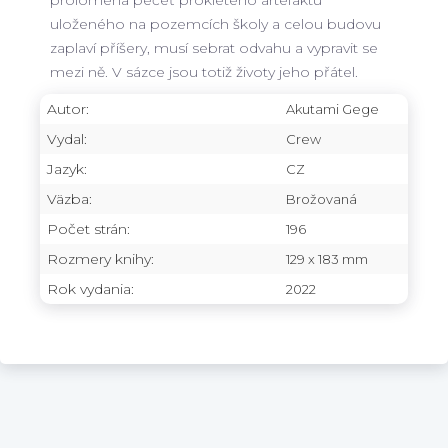
prolomena pečeť prokletého artefaktu
uloženého na pozemcích školy a celou budovu
zaplaví příšery, musí sebrat odvahu a vypravit se
mezi ně. V sázce jsou totiž životy jeho přátel.
Autor:
Akutami Gege
Vydal:
Crew
Jazyk:
CZ
Väzba:
Brožovaná
Počet strán:
196
Rozmery knihy:
129 x 183 mm
Rok vydania:
2022