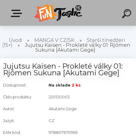
Úvod
»
MANGA V CZ/SK
»
Starší tínedžeri
(15+)
»
Jujutsu Kaisen - Prokleté války 01: Rjómen
Sukuna [Akutami Gege]
Jujutsu Kaisen - Prokleté války 01:
Rjómen Sukuna [Akutami Gege]
Dostupnosť:
Na sklade
2 ks
Číslo produktu:
220130003
Autor:
Akutami Gege
Jazyk:
CZ
EAN kód:
9788076791169