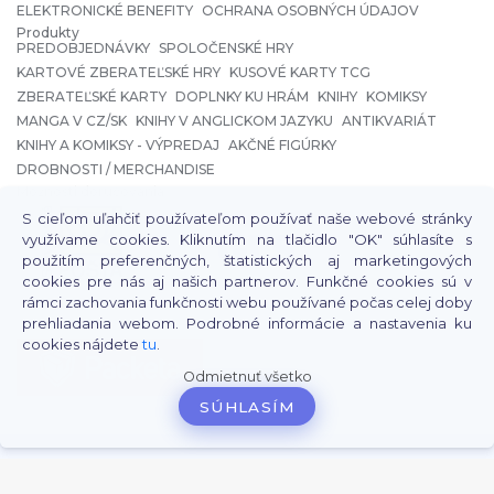
ELEKTRONICKÉ BENEFITY
OCHRANA OSOBNÝCH ÚDAJOV
Produkty
PREDOBJEDNÁVKY
SPOLOČENSKÉ HRY
KARTOVÉ ZBERATEĽSKÉ HRY
KUSOVÉ KARTY TCG
ZBERATEĽSKÉ KARTY
DOPLNKY KU HRÁM
KNIHY
KOMIKSY
MANGA V CZ/SK
KNIHY V ANGLICKOM JAZYKU
ANTIKVARIÁT
KNIHY A KOMIKSY - VÝPREDAJ
AKČNÉ FIGÚRKY
DROBNOSTI / MERCHANDISE
Možnosti doručovania
S cieľom uľahčiť používateľom používať naše webové stránky
využívame cookies. Kliknutím na tlačidlo "OK" súhlasíte s
použitím preferenčných, štatistických aj marketingových
cookies pre nás aj našich partnerov. Funkčné cookies sú v
rámci zachovania funkčnosti webu používané počas celej doby
prehliadania webom. Podrobné informácie a nastavenia ku
cookies nájdete
tu
.
Odmietnuť všetko
SÚHLASÍM
Vytvorené systémom
www.webareal.sk