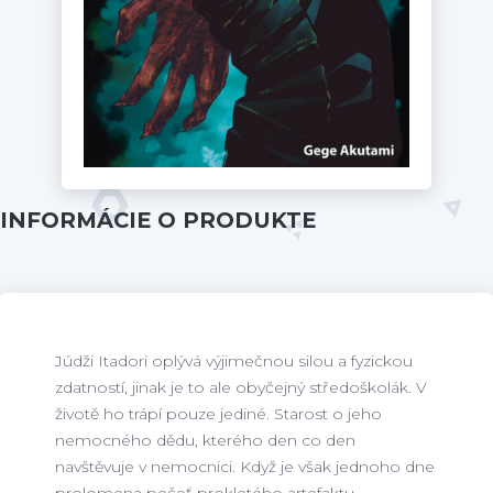
INFORMÁCIE O PRODUKTE
Júdži Itadori oplývá výjimečnou silou a fyzickou
zdatností, jinak je to ale obyčejný středoškolák. V
životě ho trápí pouze jediné. Starost o jeho
nemocného dědu, kterého den co den
navštěvuje v nemocnici. Když je však jednoho dne