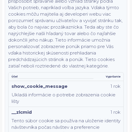
prispôsobiť správanie alebo vzhľad stránky podľa
Vašich potrieb, napríklad voľba jazyka.
Vďaka týmto
cookies môžu majitelia aj developeri webu viac
porozumieť správaniu užívateľov a vyvijať stránku tak,
aby bola čo najviac prozákaznícka. Teda aby ste čo
najrýchlejšie našli hľadaný tovar alebo čo najľahšie
dokončili jeho nákup.
Tieto informácie umožnia
personalizovať zobrazenie ponúk priamo pre Vás
vďaka historickej skúsenosti prehliadania
predchádzajúcich stránok a ponúk.
Tieto cookies
zatiaľ neboli roztriedené do vlastnej kategórie.
Účel
Vypršanie
show_cookie_message
1 rok
Ukladá informácie o potrebe zobrazenia cookie
lišty
__zlcmid
1 rok
Tento súbor cookie sa používa na uloženie identity
návštevníka počas návštev a preferencie