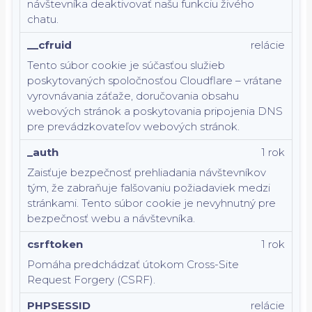
návštevníka deaktivovať našu funkciu živého
chatu.
__cfruid
relácie
Tento súbor cookie je súčasťou služieb
poskytovaných spoločnosťou Cloudflare – vrátane
vyrovnávania záťaže, doručovania obsahu
webových stránok a poskytovania pripojenia DNS
pre prevádzkovateľov webových stránok.
_auth
1 rok
Zaisťuje bezpečnosť prehliadania návštevníkov
tým, že zabraňuje falšovaniu požiadaviek medzi
stránkami. Tento súbor cookie je nevyhnutný pre
bezpečnosť webu a návštevníka.
csrftoken
1 rok
Pomáha predchádzať útokom Cross-Site
Request Forgery (CSRF).
PHPSESSID
relácie