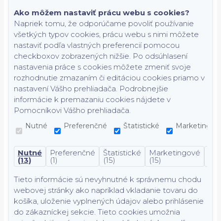
Ako môžem nastaviť prácu webu s cookies?
Napriek tomu, že odporúčame povoliť používanie
všetkých typov cookies, prácu webu s nimi môžete
nastaviť podľa vlastných preferencií pomocou
checkboxov zobrazených nižšie. Po odsúhlasení
nastavenia práce s cookies môžete zmeniť svoje
rozhodnutie zmazaním či editáciou cookies priamo v
nastavení Vášho prehliadača. Podrobnejšie
informácie k premazaniu cookies nájdete v
Pomocníkovi Vášho prehliadača.
Nutné
Preferenčné
Štatistické
Marketingov
Nutné
Preferenčné
Štatistické
Marketingové
Nek
(13)
(1)
(15)
(15)
(7)
Tieto informácie sú nevyhnutné k správnemu chodu
webovej stránky ako napríklad vkladanie tovaru do
košíka, uloženie vyplnených údajov alebo prihlásenie
do zákazníckej sekcie.
Tieto cookies umožnia