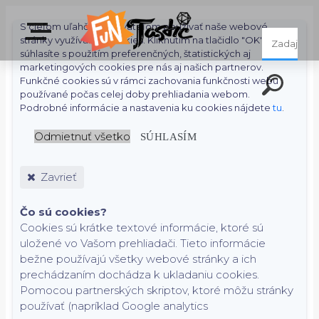
S cieľom uľahčiť používateľom používať naše webové
stránky využívame cookies. Kliknutím na tlačidlo "OK"
súhlasíte s použitím preferenčných, štatistických aj
marketingových cookies pre nás aj našich partnerov.
Funkčné cookies sú v rámci zachovania funkčnosti webu
používané počas celej doby prehliadania webom.
Podrobné informácie a nastavenia ku cookies nájdete
tu
.
Odmietnuť všetko
SÚHLASÍM
Zavrieť
Čo sú cookies?
Cookies sú krátke textové informácie, ktoré sú
uložené vo Vašom prehliadači. Tieto informácie
bežne používajú všetky webové stránky a ich
prechádzaním dochádza k ukladaniu cookies.
Pomocou partnerských skriptov, ktoré môžu stránky
používať (napríklad Google analytics