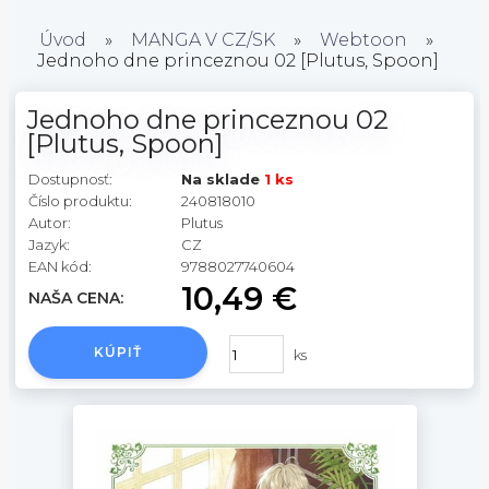
Úvod
»
MANGA V CZ/SK
»
Webtoon
»
Jednoho dne princeznou 02 [Plutus, Spoon]
Jednoho dne princeznou 02
[Plutus, Spoon]
Dostupnosť:
Na sklade
1 ks
Číslo produktu:
240818010
Autor:
Plutus
Jazyk:
CZ
EAN kód:
9788027740604
10,49 €
NAŠA CENA:
KÚPIŤ
ks