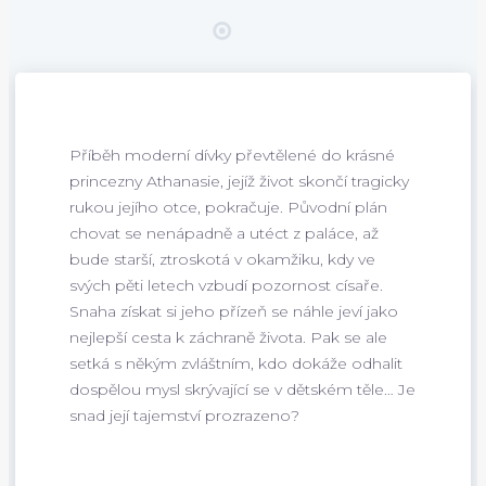
Příběh moderní dívky převtělené do krásné
princezny Athanasie, jejíž život skončí tragicky
rukou jejího otce, pokračuje. Původní plán
chovat se nenápadně a utéct z paláce, až
bude starší, ztroskotá v okamžiku, kdy ve
svých pěti letech vzbudí pozornost císaře.
Snaha získat si jeho přízeň se náhle jeví jako
nejlepší cesta k záchraně života. Pak se ale
setká s někým zvláštním, kdo dokáže odhalit
dospělou mysl skrývající se v dětském těle… Je
snad její tajemství prozrazeno?