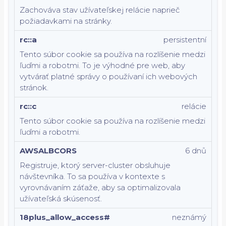
Zachováva stav užívateľskej relácie naprieč
požiadavkami na stránky.
rc::a
persistentní
Tento súbor cookie sa používa na rozlíšenie medzi
ľuďmi a robotmi. To je výhodné pre web, aby
vytvárať platné správy o používaní ich webových
stránok.
rc::c
relácie
Tento súbor cookie sa používa na rozlíšenie medzi
ľuďmi a robotmi.
AWSALBCORS
6 dnů
Registruje, ktorý server-cluster obsluhuje
návštevníka. To sa používa v kontexte s
vyrovnávaním záťaže, aby sa optimalizovala
užívateľská skúsenosť.
18plus_allow_access#
neznámý