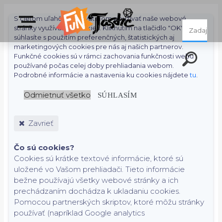
S cieľom uľahčiť používateľom používať naše webové
stránky využívame cookies. Kliknutím na tlačidlo "OK"
súhlasíte s použitím preferenčných, štatistických aj
marketingových cookies pre nás aj našich partnerov.
Funkčné cookies sú v rámci zachovania funkčnosti webu
používané počas celej doby prehliadania webom.
Podrobné informácie a nastavenia ku cookies nájdete
tu
.
Odmietnuť všetko
SÚHLASÍM
Zavrieť
Čo sú cookies?
Cookies sú krátke textové informácie, ktoré sú
uložené vo Vašom prehliadači. Tieto informácie
bežne používajú všetky webové stránky a ich
prechádzaním dochádza k ukladaniu cookies.
Pomocou partnerských skriptov, ktoré môžu stránky
používať (napríklad Google analytics