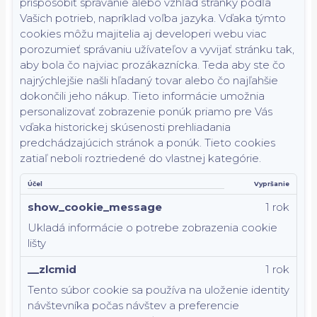
prispôsobiť správanie alebo vzhľad stránky podľa
Vašich potrieb, napríklad voľba jazyka.
Vďaka týmto
cookies môžu majitelia aj developeri webu viac
porozumieť správaniu užívateľov a vyvijať stránku tak,
aby bola čo najviac prozákaznícka. Teda aby ste čo
najrýchlejšie našli hľadaný tovar alebo čo najľahšie
dokončili jeho nákup.
Tieto informácie umožnia
personalizovať zobrazenie ponúk priamo pre Vás
vďaka historickej skúsenosti prehliadania
predchádzajúcich stránok a ponúk.
Tieto cookies
zatiaľ neboli roztriedené do vlastnej kategórie.
Účel
Vypršanie
show_cookie_message
1 rok
Ukladá informácie o potrebe zobrazenia cookie
lišty
__zlcmid
1 rok
Tento súbor cookie sa používa na uloženie identity
návštevníka počas návštev a preferencie