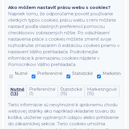
Ako môžem nastaviť prácu webu s cookies?
Napriek tomu, že odporúčame povoliť používanie
všetkých typov cookies, prácu webu s nimi môžete
nastaviť podľa vlastných preferencií pomocou
checkboxov zobrazených nižšie. Po odsúhlasení
nastavenia práce s cookies môžete zmeniť svoje
rozhodnutie zmazaním či editáciou cookies priamo v
nastavení Vášho prehliadača. Podrobnejšie
informácie k premazaniu cookies nájdete v
Pomocníkovi Vášho prehliadača.
Nutné
Preferenčné
Štatistické
Marketingov
Nutné
Preferenčné
Štatistické
Marketingové
Nek
(13)
(1)
(15)
(15)
(7)
Tieto informácie sú nevyhnutné k správnemu chodu
webovej stránky ako napríklad vkladanie tovaru do
košíka, uloženie vyplnených údajov alebo prihlásenie
do zákazníckej sekcie.
Tieto cookies umožnia