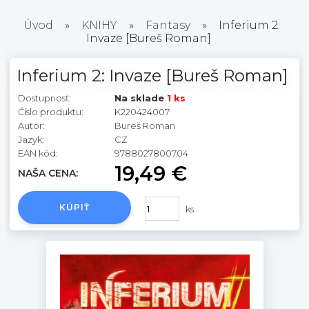
Úvod
»
KNIHY
»
Fantasy
»
Inferium 2:
Invaze [Bureš Roman]
Inferium 2: Invaze [Bureš Roman]
Dostupnosť:
Na sklade
1 ks
Číslo produktu:
K220424007
Autor:
Bureš Roman
Jazyk:
CZ
EAN kód:
9788027800704
19,49 €
NAŠA CENA:
KÚPIŤ
ks