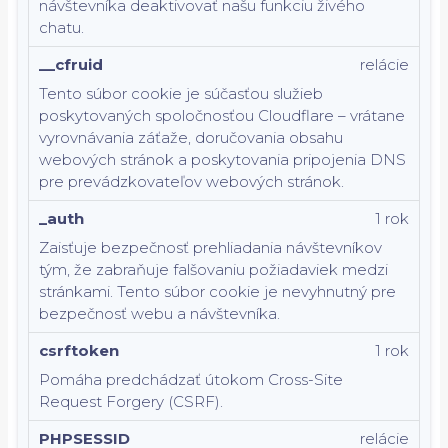
návštevníka deaktivovať našu funkciu živého
chatu.
__cfruid
relácie
Tento súbor cookie je súčasťou služieb
poskytovaných spoločnosťou Cloudflare – vrátane
vyrovnávania záťaže, doručovania obsahu
webových stránok a poskytovania pripojenia DNS
pre prevádzkovateľov webových stránok.
_auth
1 rok
Zaisťuje bezpečnosť prehliadania návštevníkov
tým, že zabraňuje falšovaniu požiadaviek medzi
stránkami. Tento súbor cookie je nevyhnutný pre
bezpečnosť webu a návštevníka.
csrftoken
1 rok
Pomáha predchádzať útokom Cross-Site
Request Forgery (CSRF).
PHPSESSID
relácie