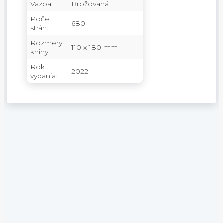
Väzba:
Brožovaná
Počet
680
strán:
Rozmery
110 x 180 mm
knihy:
Rok
2022
vydania: