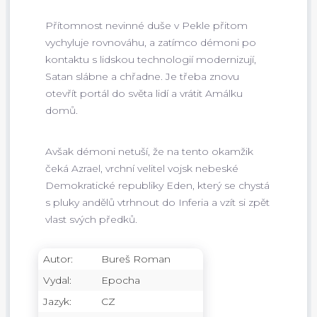
Přítomnost nevinné duše v Pekle přitom
vychyluje rovnováhu, a zatímco démoni po
kontaktu s lidskou technologií modernizují,
Satan slábne a chřadne. Je třeba znovu
otevřít portál do světa lidí a vrátit Amálku
domů.
Avšak démoni netuší, že na tento okamžik
čeká Azrael, vrchní velitel vojsk nebeské
Demokratické republiky Eden, který se chystá
s pluky andělů vtrhnout do Inferia a vzít si zpět
vlast svých předků.
Autor:
Bureš Roman
Vydal:
Epocha
Jazyk:
CZ