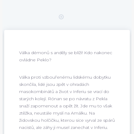
Válka démonů s anděly se blíží! Kdo nakonec
ovládne Peklo?
Válka proti vzbouřenému lidskému dobytku
skončila, lidé jsou zpět v ohradách
masokombinátů a život v Inferiu se vrací do
starých kolejí. Rónan se po návratu z Pekla
snaží zapomenout a opět žít. Jde mu to však
ztěžka, neustále myslí na Amálku. Na
židovskou holčičku, kterou sice vyrval ze spárů
nacistů, ale záhy ji musel zanechat v Inferiu.