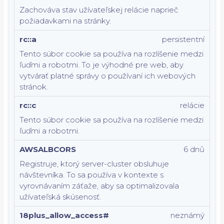
Zachováva stav užívateľskej relácie naprieč
požiadavkami na stránky.
rc::a
persistentní
Tento súbor cookie sa používa na rozlíšenie medzi
ľuďmi a robotmi. To je výhodné pre web, aby
vytvárať platné správy o používaní ich webových
stránok.
rc::c
relácie
Tento súbor cookie sa používa na rozlíšenie medzi
ľuďmi a robotmi.
AWSALBCORS
6 dnů
Registruje, ktorý server-cluster obsluhuje
návštevníka. To sa používa v kontexte s
vyrovnávaním záťaže, aby sa optimalizovala
užívateľská skúsenosť.
18plus_allow_access#
neznámý