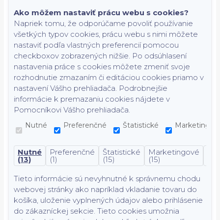
Ako môžem nastaviť prácu webu s cookies?
Napriek tomu, že odporúčame povoliť používanie
všetkých typov cookies, prácu webu s nimi môžete
nastaviť podľa vlastných preferencií pomocou
checkboxov zobrazených nižšie. Po odsúhlasení
nastavenia práce s cookies môžete zmeniť svoje
rozhodnutie zmazaním či editáciou cookies priamo v
nastavení Vášho prehliadača. Podrobnejšie
informácie k premazaniu cookies nájdete v
Pomocníkovi Vášho prehliadača.
Nutné
Preferenčné
Štatistické
Marketingov
Nutné
Preferenčné
Štatistické
Marketingové
Nek
(13)
(1)
(15)
(15)
(7)
Tieto informácie sú nevyhnutné k správnemu chodu
webovej stránky ako napríklad vkladanie tovaru do
košíka, uloženie vyplnených údajov alebo prihlásenie
do zákazníckej sekcie.
Tieto cookies umožnia