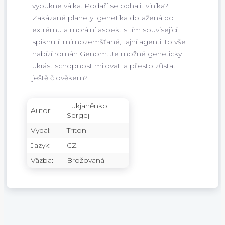
vypukne válka. Podaří se odhalit viníka?
Zakázané planety, genetika dotažená do
extrému a morální aspekt s tím související,
spiknutí, mimozemšťané, tajní agenti, to vše
nabízí román Genom. Je možné geneticky
ukrást schopnost milovat, a přesto zůstat
ještě člověkem?
Lukjaněnko
Autor:
Sergej
Vydal:
Triton
Jazyk:
CZ
Väzba:
Brožovaná