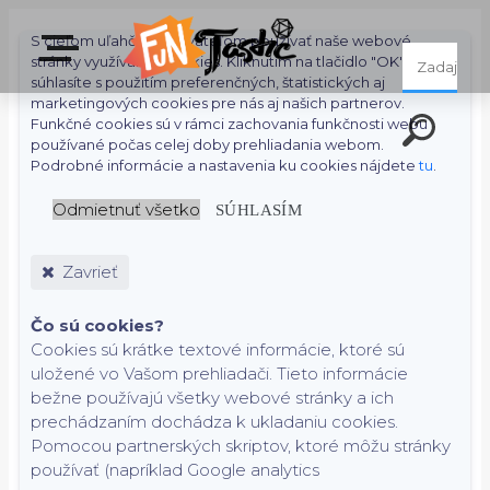
S cieľom uľahčiť používateľom používať naše webové
stránky využívame cookies. Kliknutím na tlačidlo "OK"
súhlasíte s použitím preferenčných, štatistických aj
marketingových cookies pre nás aj našich partnerov.
Funkčné cookies sú v rámci zachovania funkčnosti webu
používané počas celej doby prehliadania webom.
Podrobné informácie a nastavenia ku cookies nájdete
tu
.
Odmietnuť všetko
SÚHLASÍM
Zavrieť
Čo sú cookies?
Cookies sú krátke textové informácie, ktoré sú
uložené vo Vašom prehliadači. Tieto informácie
bežne používajú všetky webové stránky a ich
prechádzaním dochádza k ukladaniu cookies.
Pomocou partnerských skriptov, ktoré môžu stránky
používať (napríklad Google analytics