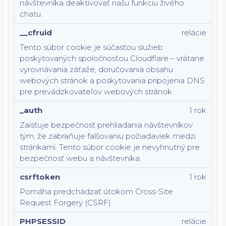
návštevníka deaktivovať našu funkciu živého
chatu.
__cfruid
relácie
Tento súbor cookie je súčasťou služieb
poskytovaných spoločnosťou Cloudflare – vrátane
vyrovnávania záťaže, doručovania obsahu
webových stránok a poskytovania pripojenia DNS
pre prevádzkovateľov webových stránok.
_auth
1 rok
Zaisťuje bezpečnosť prehliadania návštevníkov
tým, že zabraňuje falšovaniu požiadaviek medzi
stránkami. Tento súbor cookie je nevyhnutný pre
bezpečnosť webu a návštevníka.
csrftoken
1 rok
Pomáha predchádzať útokom Cross-Site
Request Forgery (CSRF).
PHPSESSID
relácie