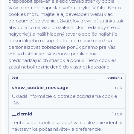
prispôsobiť správanie alebo vzhľad stránky podľa
Vašich potrieb, napríklad voľba jazyka.
Vďaka týmto
cookies môžu majitelia aj developeri webu viac
porozumieť správaniu užívateľov a vyvijať stránku tak,
aby bola čo najviac prozákaznícka. Teda aby ste čo
najrýchlejšie našli hľadaný tovar alebo čo najľahšie
dokončili jeho nákup.
Tieto informácie umožnia
personalizovať zobrazenie ponúk priamo pre Vás
vďaka historickej skúsenosti prehliadania
predchádzajúcich stránok a ponúk.
Tieto cookies
zatiaľ neboli roztriedené do vlastnej kategórie.
Účel
Vypršanie
show_cookie_message
1 rok
Ukladá informácie o potrebe zobrazenia cookie
lišty
__zlcmid
1 rok
Tento súbor cookie sa používa na uloženie identity
návštevníka počas návštev a preferencie