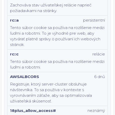
Zachováva stav užívateľskej relácie naprieč
požiadavkami na stránky.
rc::a
persistentní
Tento súbor cookie sa používa na rozlíšenie medzi
ľuďmi a robotmi. To je výhodné pre web, aby
vytvárať platné správy o používaní ich webových
stránok.
rc::c
relácie
Tento súbor cookie sa používa na rozlíšenie medzi
ľuďmi a robotmi.
AWSALBCORS
6 dnů
Registruje, ktorý server-cluster obsluhuje
návštevníka. To sa používa v kontexte s
vyrovnávaním záťaže, aby sa optimalizovala
užívateľská skúsenosť.
18plus_allow_access#
neznámý