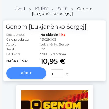
Úvod
»
KNIHY
»
Sci-fi
»
Genom
[Lukjaněnko Sergej]
Genom [Lukjaněnko Sergej]
Dostupnosť:
Na sklade
1 ks
Číslo produktu:
151029005
Autor:
Lukjaněnko Sergej
Jazyk:
CZ
EAN kód:
9788073879044
10,95 €
NAŠA CENA:
KÚPIŤ
ks