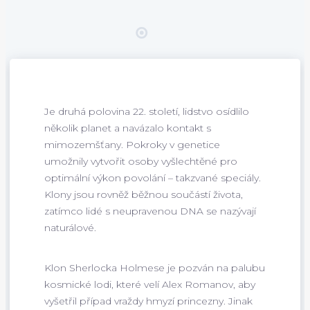
Je druhá polovina 22. století, lidstvo osídlilo
několik planet a navázalo kontakt s
mimozemšťany. Pokroky v genetice
umožnily vytvořit osoby vyšlechtěné pro
optimální výkon povolání – takzvané speciály.
Klony jsou rovněž běžnou součástí života,
zatímco lidé s neupravenou DNA se nazývají
naturálové.
Klon Sherlocka Holmese je pozván na palubu
kosmické lodi, které velí Alex Romanov, aby
vyšetřil případ vraždy hmyzí princezny. Jinak