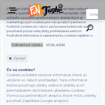
S cieľom uľahčiť používateľom používať naše webové
stránky využívame cookies. Kliknutím na tlačidlo "OK"
súhlasíte s použitím preferenčných, štatistických aj
marketingových cookies pre nás aj našich partnerov.
Funkčné cookies sú v rámci zachovania funkčnosti webu
používané počas celej doby prehliadania webom.
Podrobné informácie a nastavenia ku cookies nájdete
tu
.
Odmietnuť všetko
SÚHLASÍM
Zavrieť
Čo sú cookies?
Cookies sú krátke textové informácie, ktoré sú
uložené vo Vašom prehliadači. Tieto informácie
bežne používajú všetky webové stránky a ich
prechádzaním dochádza k ukladaniu cookies.
Pomocou partnerských skriptov, ktoré môžu stránky
používať (napríklad Google analytics