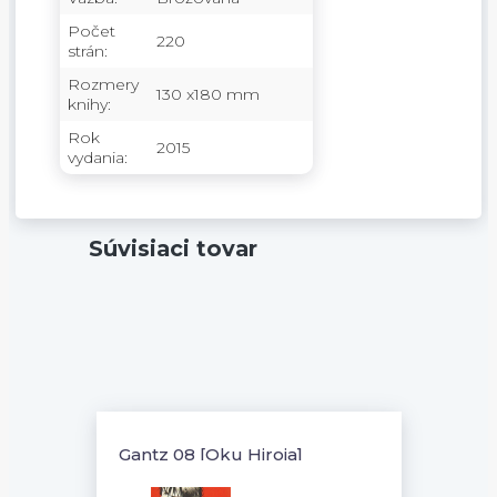
Počet
220
strán:
Rozmery
130 x180 mm
knihy:
Rok
2015
vydania:
Súvisiaci tovar
Gantz 08 [Oku Hiroja]