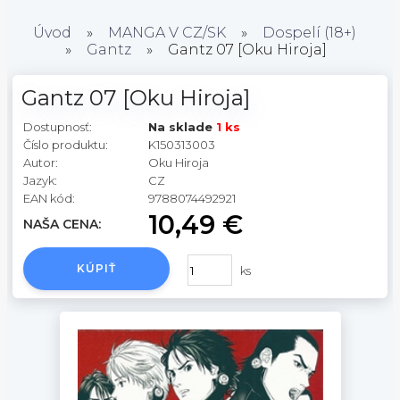
Úvod
»
MANGA V CZ/SK
»
Dospelí (18+)
»
Gantz
»
Gantz 07 [Oku Hiroja]
Gantz 07 [Oku Hiroja]
Dostupnosť:
Na sklade
1 ks
Číslo produktu:
K150313003
Autor:
Oku Hiroja
Jazyk:
CZ
EAN kód:
9788074492921
10,49 €
NAŠA CENA:
KÚPIŤ
ks