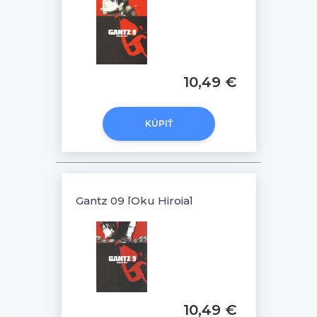
10,49 €
KÚPIŤ
Gantz 09 [Oku Hiroja]
10,49 €