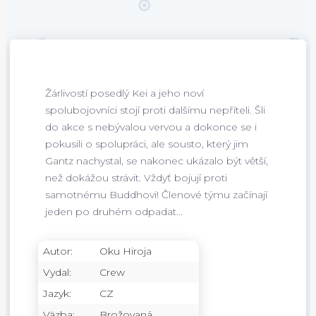
Žárlivostí posedlý Kei a jeho noví
spolubojovníci stojí proti dalšímu nepříteli. Šli
do akce s nebývalou vervou a dokonce se i
pokusili o spolupráci, ale sousto, který jim
Gantz nachystal, se nakonec ukázalo být větší,
než dokážou strávit. Vždyť bojují proti
samotnému Buddhovi! Členové týmu začínají
jeden po druhém odpadat...
Autor:
Oku Hiroja
Vydal:
Crew
Jazyk:
CZ
Väzba:
Brožovaná