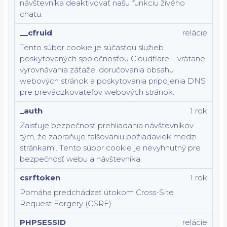
návštevníka deaktivovať našu funkciu živého
chatu.
__cfruid
relácie
Tento súbor cookie je súčasťou služieb
poskytovaných spoločnosťou Cloudflare – vrátane
vyrovnávania záťaže, doručovania obsahu
webových stránok a poskytovania pripojenia DNS
pre prevádzkovateľov webových stránok.
_auth
1 rok
Zaisťuje bezpečnosť prehliadania návštevníkov
tým, že zabraňuje falšovaniu požiadaviek medzi
stránkami. Tento súbor cookie je nevyhnutný pre
bezpečnosť webu a návštevníka.
csrftoken
1 rok
Pomáha predchádzať útokom Cross-Site
Request Forgery (CSRF).
PHPSESSID
relácie