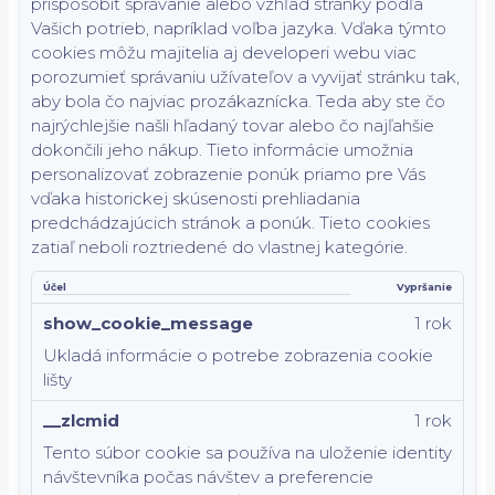
prispôsobiť správanie alebo vzhľad stránky podľa
Vašich potrieb, napríklad voľba jazyka.
Vďaka týmto
cookies môžu majitelia aj developeri webu viac
porozumieť správaniu užívateľov a vyvijať stránku tak,
aby bola čo najviac prozákaznícka. Teda aby ste čo
najrýchlejšie našli hľadaný tovar alebo čo najľahšie
dokončili jeho nákup.
Tieto informácie umožnia
personalizovať zobrazenie ponúk priamo pre Vás
vďaka historickej skúsenosti prehliadania
predchádzajúcich stránok a ponúk.
Tieto cookies
zatiaľ neboli roztriedené do vlastnej kategórie.
Účel
Vypršanie
show_cookie_message
1 rok
Ukladá informácie o potrebe zobrazenia cookie
lišty
__zlcmid
1 rok
Tento súbor cookie sa používa na uloženie identity
návštevníka počas návštev a preferencie