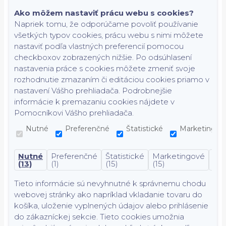
Ako môžem nastaviť prácu webu s cookies?
Napriek tomu, že odporúčame povoliť používanie
všetkých typov cookies, prácu webu s nimi môžete
nastaviť podľa vlastných preferencií pomocou
checkboxov zobrazených nižšie. Po odsúhlasení
nastavenia práce s cookies môžete zmeniť svoje
rozhodnutie zmazaním či editáciou cookies priamo v
nastavení Vášho prehliadača. Podrobnejšie
informácie k premazaniu cookies nájdete v
Pomocníkovi Vášho prehliadača.
Nutné
Preferenčné
Štatistické
Marketingov
Nutné
Preferenčné
Štatistické
Marketingové
Nek
(13)
(1)
(15)
(15)
(7)
Tieto informácie sú nevyhnutné k správnemu chodu
webovej stránky ako napríklad vkladanie tovaru do
košíka, uloženie vyplnených údajov alebo prihlásenie
do zákazníckej sekcie.
Tieto cookies umožnia