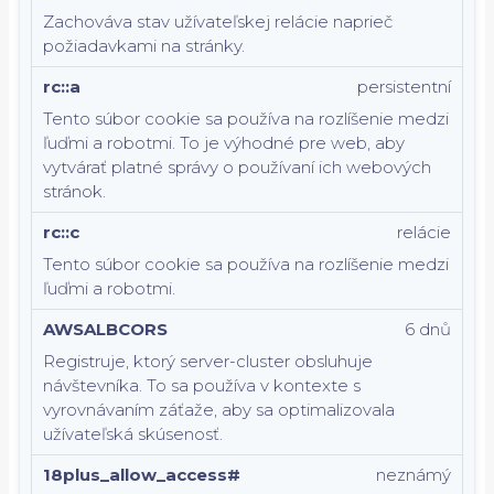
Zachováva stav užívateľskej relácie naprieč
požiadavkami na stránky.
rc::a
persistentní
Tento súbor cookie sa používa na rozlíšenie medzi
ľuďmi a robotmi. To je výhodné pre web, aby
vytvárať platné správy o používaní ich webových
stránok.
rc::c
relácie
Tento súbor cookie sa používa na rozlíšenie medzi
ľuďmi a robotmi.
AWSALBCORS
6 dnů
Registruje, ktorý server-cluster obsluhuje
návštevníka. To sa používa v kontexte s
vyrovnávaním záťaže, aby sa optimalizovala
užívateľská skúsenosť.
18plus_allow_access#
neznámý