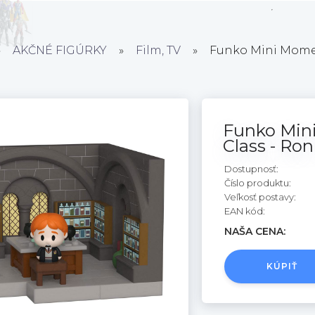
»
AKČNÉ FIGÚRKY
»
Film, TV
»
Funko Mini Moment
Funko Mini
Class - Ro
Dostupnosť:
Číslo produktu:
Veľkosť postavy:
EAN kód:
NAŠA CENA:
KÚPIŤ