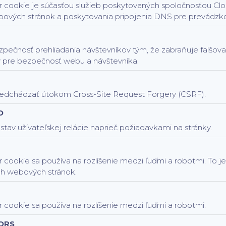
 cookie je súčasťou služieb poskytovaných spoločnosťou Clou
ových stránok a poskytovania pripojenia DNS pre prevádzk
zpečnosť prehliadania návštevníkov tým, že zabraňuje falšov
 pre bezpečnosť webu a návštevníka.
dchádzať útokom Cross-Site Request Forgery (CSRF).
D
tav užívateľskej relácie naprieč požiadavkami na stránky.
 cookie sa používa na rozlíšenie medzi ľuďmi a robotmi. To j
ch webových stránok.
 cookie sa používa na rozlíšenie medzi ľuďmi a robotmi.
ORS