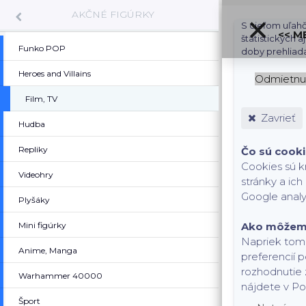
AKČNÉ FIGÚRKY
S cieľom uľahč
<< M
štatistických 
Funko POP
doby prehliad
Heroes and Villains
Odmietnu
Film, TV
Zavrieť
Hudba
Repliky
Čo sú cook
Cookies sú k
Videohry
stránky a ic
Google analy
Plyšáky
Mini figúrky
Ako môžem 
Napriek tomu
Anime, Manga
preferencií 
rozhodnutie 
Warhammer 40000
nájdete v Po
Šport