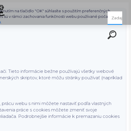
nutím na tlačidlo "OK" súhlasíte s použitím preferenčných,
es sú v rámci zachovania funkčnosti webu používané počas celej
u
.
dači. Tieto informácie bežne používajú všetky webové
rských skriptov, ktoré môžu stránky používať (napríklad
 prácu webu s nimi môžete nastaviť podľa vlastných
tavenia práce s cookies môžete zmeniť svoje
hliadača. Podrobnejšie informácie k premazaniu cookies