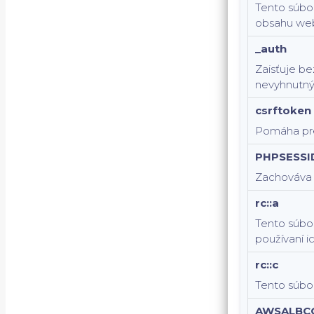
Tento súbor
obsahu web
_auth
Zaisťuje be
nevyhnutný
csrftoken
Pomáha pre
PHPSESSI
Zachováva s
rc::a
Tento súbor
používaní i
rc::c
Tento súbor
AWSALBC