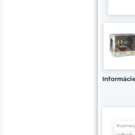
Informáci
Rozmery
Veľkosť