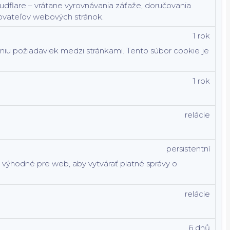
dflare – vrátane vyrovnávania záťaže, doručovania
ovateľov webových stránok.
1 rok
aniu požiadaviek medzi stránkami. Tento súbor cookie je
1 rok
relácie
persistentní
e výhodné pre web, aby vytvárať platné správy o
relácie
6 dnů