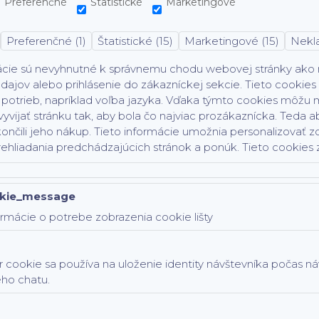
Preferenčné
Štatistické
Marketingové
Preferenčné (1)
Štatistické (15)
Marketingové (15)
Nekla
ácie sú nevyhnutné k správnemu chodu webovej stránky ako na
dajov alebo prihlásenie do zákazníckej sekcie.
Tieto cookies
potrieb, napríklad voľba jazyka.
Vďaka týmto cookies môžu ma
vyvijať stránku tak, aby bola čo najviac prozákaznícka. Teda ab
ončili jeho nákup.
Tieto informácie umožnia personalizovať z
rehliadania predchádzajúcich stránok a ponúk.
Tieto cookies z
kie_message
rmácie o potrebe zobrazenia cookie lišty
 cookie sa používa na uloženie identity návštevníka počas n
ého chatu.