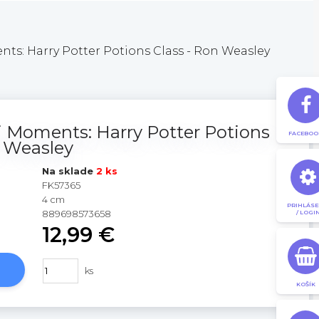
s: Harry Potter Potions Class - Ron Weasley
 Moments: Harry Potter Potions
FACEBOO
n Weasley
Na sklade
2 ks
FK57365
4 cm
PRIHLÁSE
889698573658
/ LOGI
12,99 €
ks
KOŠÍK