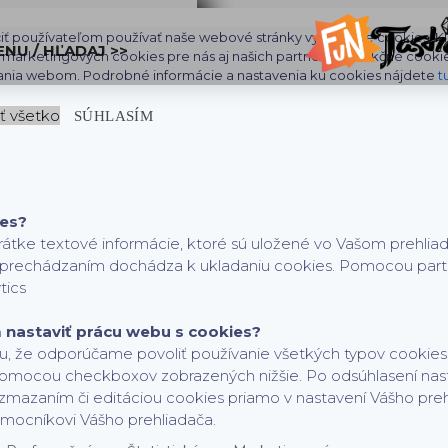
iť používateľom používať naše webové stránky využívame cookies. Klik
ENU / HĽADAJ >>
aj marketingových cookies pre nás aj našich partnerov. Funkčné cooki
ania webom. Podrobné informácie a nastavenia ku cookies nájdete
t
ť všetko
SÚHLASÍM
ies?
rátke textové informácie, ktoré sú uložené vo Vašom prehlia
h prechádzaním dochádza k ukladaniu cookies. Pomocou partne
tics
nastaviť prácu webu s cookies?
, že odporúčame povoliť používanie všetkých typov cookies,
pomocou checkboxov zobrazených nižšie. Po odsúhlasení nas
zmazaním či editáciou cookies priamo v nastavení Vášho pre
mocníkovi Vášho prehliadača.