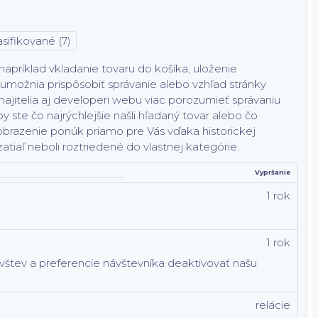
sifikované (7)
príklad vkladanie tovaru do košíka, uloženie
 umožnia prispôsobiť správanie alebo vzhľad stránky
jitelia aj developeri webu viac porozumieť správaniu
y ste čo najrýchlejšie našli hľadaný tovar alebo čo
obrazenie ponúk priamo pre Vás vďaka historickej
atiaľ neboli roztriedené do vlastnej kategórie.
Vypršanie
1 rok
1 rok
ávštev a preferencie návštevníka deaktivovať našu
relácie