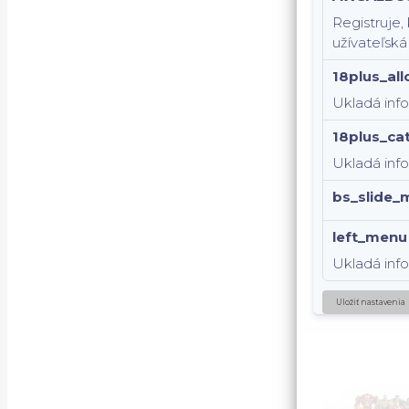
Registruje,
užívateľská
18plus_al
Ukladá inf
18plus_ca
Ukladá info
bs_slide_
left_menu
Ukladá inf
Uložiť nastavenia