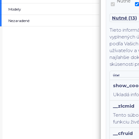
Nutné
Modely
Nutné (13)
Nezaradené
Tieto inform
vyplnených ú
podľa Vašich 
užívateľov a 
najľahšie dok
skúsenosti p
Účel
show_coo
Ukladá info
__zlcmid
Tento súbor
funkciu živ
__cfruid