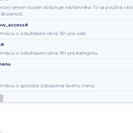
 ktorý server-cluster obsluhuje návštevníka. To sa používa v 
 skúsenosť.
low_access#
ormáciu o odsúhlasení okna 18+ pre web.
t#
rmáciu o odsúhlasení okna 18+ pre kategóriu.
menu
ormáciu o spôsobe zobrazenia ľavého menu.