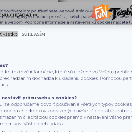
iť používateľom používať naše webové stránky využívame cookies. Klik
ENU / HĽADAJ >>
aj marketingových cookies pre nás aj našich partnerov. Funkčné cooki
ania webom. Podrobné informácie a nastavenia ku cookies nájdete
t
ť všetko
SÚHLASÍM
ies?
rátke textové informácie, ktoré sú uložené vo Vašom prehlia
h prechádzaním dochádza k ukladaniu cookies. Pomocou partne
tics
nastaviť prácu webu s cookies?
, že odporúčame povoliť používanie všetkých typov cookies,
pomocou checkboxov zobrazených nižšie. Po odsúhlasení nas
zmazaním či editáciou cookies priamo v nastavení Vášho pre
mocníkovi Vášho prehliadača.