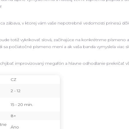
!
ca zábava, v ktorej vám vaše nepotrebné vedomosti prinesú dôležit
bude totiž vykrikovať slová, začínajúce na konkrétnme písmeno a 
 sa počiatočné písmeno mení a ak vaša banda vymyslela viac slov
chýbať improvizovaný megafón a hlavne odhodlanie prekričať v
CZ
2 - 12
15 - 20 min.
8+
tne
Áno