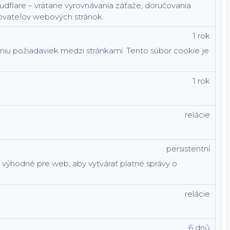
dflare – vrátane vyrovnávania záťaže, doručovania
ovateľov webových stránok.
1 rok
aniu požiadaviek medzi stránkami. Tento súbor cookie je
1 rok
relácie
persistentní
e výhodné pre web, aby vytvárať platné správy o
relácie
6 dnů