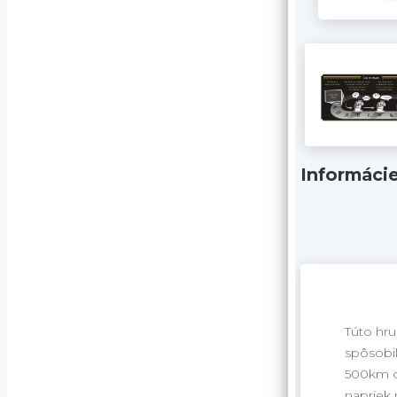
Informáci
Túto hru
spôsobil
500km od
napriek