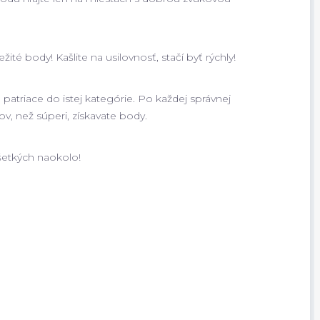
é body! Kašlite na usilovnosť, stačí byť rýchly!
patriace do istej kategórie. Po každej správnej
, než súperi, získavate body.
šetkých naokolo!