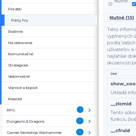
Nutné
Pre deti
Nutné (13)
Párty hry
Tieto inform
Rodinné
vyplnených ú
podľa Vašich 
Na cestovanie
užívateľov a 
Komunikačné
najľahšie dok
skúsenosti p
Strategické
Účel
Vedomostné
show_coo
Vojnové a bojové
Ukladá info
Klasické
__zlcmid
1
RPG
( RPG )
Tento súbor
funkciu živ
7
Dungeons & Dragons
( Dungeons & Dragons )
__cfruid
4
Games Workshop Warhammer
( Games Workshop Warh