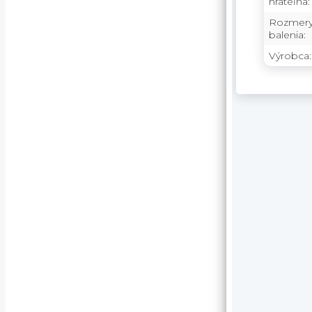
hrateľná:
Rozmer
balenia:
Výrobca: