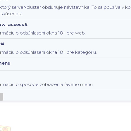
 ktorý server-cluster obsluhuje návštevníka. To sa používa v 
 skúsenosť.
low_access#
ormáciu o odsúhlasení okna 18+ pre web.
t#
rmáciu o odsúhlasení okna 18+ pre kategóriu.
menu
ormáciu o spôsobe zobrazenia ľavého menu.