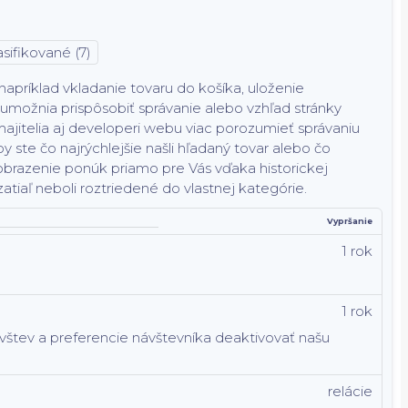
sifikované (7)
príklad vkladanie tovaru do košíka, uloženie
 umožnia prispôsobiť správanie alebo vzhľad stránky
jitelia aj developeri webu viac porozumieť správaniu
y ste čo najrýchlejšie našli hľadaný tovar alebo čo
obrazenie ponúk priamo pre Vás vďaka historickej
atiaľ neboli roztriedené do vlastnej kategórie.
Vypršanie
1 rok
1 rok
ávštev a preferencie návštevníka deaktivovať našu
relácie