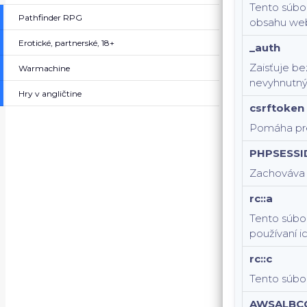
Tento súbor
Pathfinder RPG
obsahu web
Erotické, partnerské, 18+
_auth
Zaisťuje be
Warmachine
nevyhnutný
Hry v angličtine
csrftoken
Pomáha pre
PHPSESSI
Zachováva s
rc::a
Tento súbor
používaní i
rc::c
Tento súbor
AWSALBC