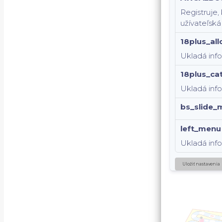
Registruje,
užívateľská
18plus_al
Ukladá inf
18plus_ca
Ukladá info
bs_slide_
left_menu
Ukladá inf
Uložiť nastavenia