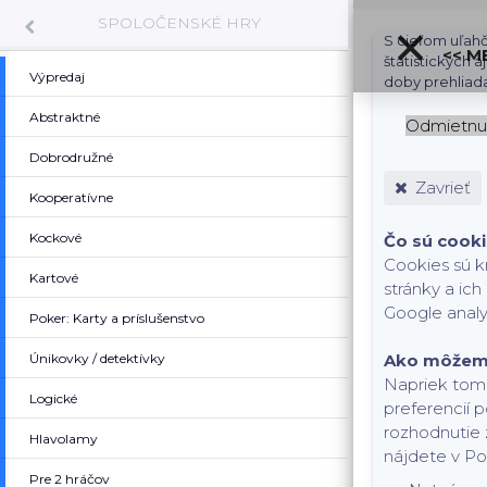
SPOLOČENSKÉ HRY
S cieľom uľahč
<< M
štatistických 
Výpredaj
doby prehliad
Abstraktné
Odmietnu
Dobrodružné
Zavrieť
Kooperatívne
Kockové
Čo sú cook
Cookies sú k
Kartové
stránky a ic
Google analy
Poker: Karty a príslušenstvo
Únikovky / detektívky
Ako môžem 
Napriek tomu
Logické
preferencií 
rozhodnutie 
Hlavolamy
nájdete v Po
Pre 2 hráčov