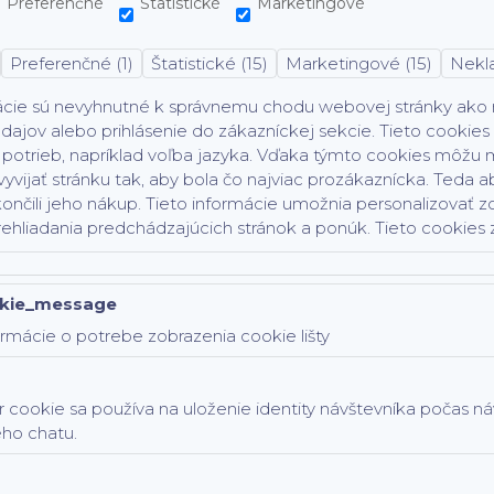
Preferenčné
Štatistické
Marketingové
Preferenčné (1)
Štatistické (15)
Marketingové (15)
Nekla
ácie sú nevyhnutné k správnemu chodu webovej stránky ako na
dajov alebo prihlásenie do zákazníckej sekcie.
Tieto cookies
potrieb, napríklad voľba jazyka.
Vďaka týmto cookies môžu ma
vyvijať stránku tak, aby bola čo najviac prozákaznícka. Teda ab
ončili jeho nákup.
Tieto informácie umožnia personalizovať z
rehliadania predchádzajúcich stránok a ponúk.
Tieto cookies z
kie_message
rmácie o potrebe zobrazenia cookie lišty
 cookie sa používa na uloženie identity návštevníka počas n
ého chatu.
ammer )