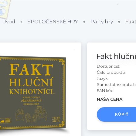
Úvod
»
SPOLOČENSKÉ HRY
»
Párty hry
»
Fakt
Fakt hluční
Dostupnosť:
Číslo produktu:
Jazyk:
Samostatne hrateľn
EAN kód:
NAŠA CENA:
KÚPIŤ