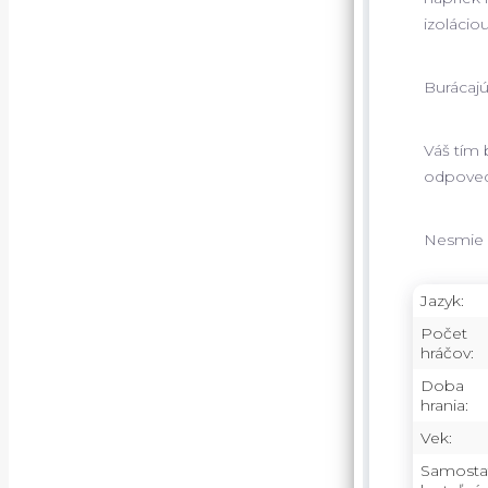
izoláciou
Burácajú
Váš tím 
odpovedi
Nesmie 
Jazyk:
Počet
hráčov:
Doba
hrania:
Vek:
Samosta