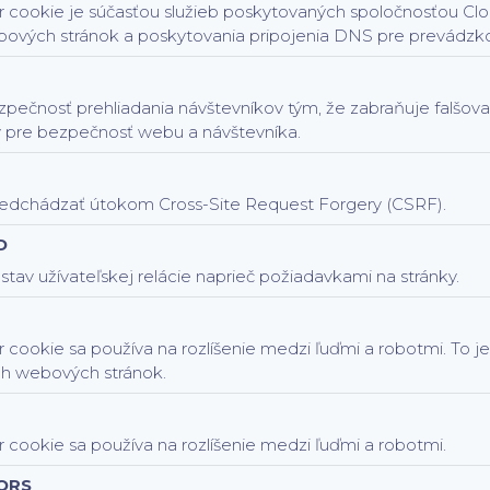
 cookie je súčasťou služieb poskytovaných spoločnosťou Clou
ových stránok a poskytovania pripojenia DNS pre prevádzk
zpečnosť prehliadania návštevníkov tým, že zabraňuje falšov
 pre bezpečnosť webu a návštevníka.
dchádzať útokom Cross-Site Request Forgery (CSRF).
D
tav užívateľskej relácie naprieč požiadavkami na stránky.
 cookie sa používa na rozlíšenie medzi ľuďmi a robotmi. To j
ch webových stránok.
 cookie sa používa na rozlíšenie medzi ľuďmi a robotmi.
ORS