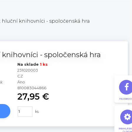
 hluční knihovníci - spoločenská hra
 knihovníci - spoločenská hra
Na sklade
1 ks
231020003
CZ
á:
Áno
810083044866
27,95 €
FACEBOO
ks
PRIHLÁSE
/ LOGI