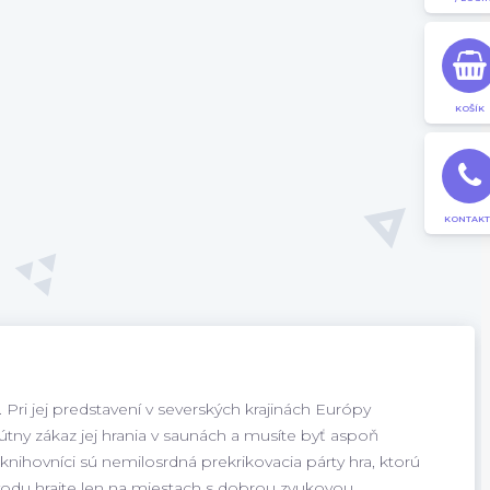
KOŠÍK
KONTAKT
 Pri jej predstavení v severských krajinách Európy
útny zákaz jej hrania v saunách a musíte byť aspoň
 knihovníci sú nemilosrdná prekrikovacia párty hra, ktorú
odu hrajte len na miestach s dobrou zvukovou