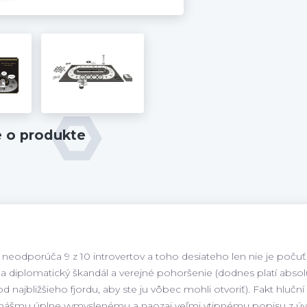
e o produkte
 neodporúča 9 z 10 introvertov a toho desiateho len nie je počuť.
a diplomatický škandál a verejné pohoršenie (dodnes platí absol
 najbližšieho fjordu, aby ste ju vôbec mohli otvoriť). Fakt hluční
 nášmu úplne vymyslenému a naozaj veľmi vtipnému popisu z úv