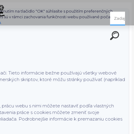
nutím na tlačidlo "OK" súhlasíte s použitím preferenčných,
es sú v rámci zachovania funkčnosti webu používané počas celej
u
.
dači. Tieto informácie bežne používajú všetky webové
rských skriptov, ktoré môžu stránky používať (napríklad
 prácu webu s nimi môžete nastaviť podľa vlastných
tavenia práce s cookies môžete zmeniť svoje
hliadača. Podrobnejšie informácie k premazaniu cookies