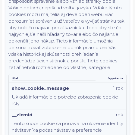
prispôsobiť správanie alebo vzhľad stránky podľa
Vašich potrieb, napríklad voľba jazyka.
Vďaka týmto
cookies môžu majitelia aj developeri webu viac
porozumieť správaniu užívateľov a vyvijať stránku tak,
aby bola čo najviac prozákaznícka. Teda aby ste čo
najrýchlejšie našli hľadaný tovar alebo čo najľahšie
dokončili jeho nákup.
Tieto informácie umožnia
personalizovať zobrazenie ponúk priamo pre Vás
vďaka historickej skúsenosti prehliadania
predchádzajúcich stránok a ponúk.
Tieto cookies
zatiaľ neboli roztriedené do vlastnej kategórie.
Účel
Vypršanie
show_cookie_message
1 rok
Ukladá informácie o potrebe zobrazenia cookie
lišty
__zlcmid
1 rok
Tento súbor cookie sa používa na uloženie identity
návštevníka počas návštev a preferencie