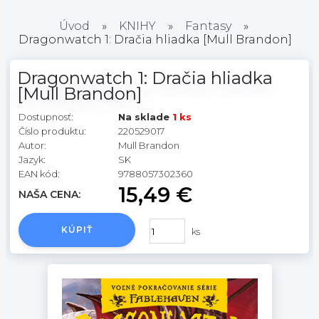
Úvod
»
KNIHY
»
Fantasy
»
Dragonwatch 1: Dračia hliadka [Mull Brandon]
Dragonwatch 1: Dračia hliadka
[Mull Brandon]
Dostupnosť:
Na sklade
1 ks
Číslo produktu:
220529017
Autor:
Mull Brandon
Jazyk:
SK
EAN kód:
9788057302360
15,49 €
NAŠA CENA:
KÚPIŤ
ks