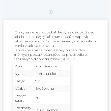
„Draky sa nevedia dočkať, kedy sa oslobodia zo
zajatia, a len ukrytý talizman dokáže napraviť
záhadne slabnúce čarovné bariéry, ktoré drakom
bránia vrútiť sa do sveta...
Fanúšikovia série ocenia nový príbeh plný
známych postáv, očarujúceho prostredia a
napínavých dobrodružstiev.“ KIRKUS
Autor:
Mull Brandon
Vydal:
Fortuna Libri
Jazyk:
SK
Väzba:
Brožovaná
Počet
384
strán:
Rozmery
130 x 194 mm