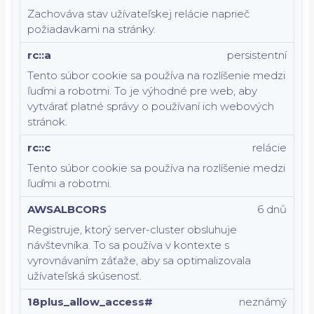
Zachováva stav užívateľskej relácie naprieč
požiadavkami na stránky.
rc::a
persistentní
Tento súbor cookie sa používa na rozlíšenie medzi
ľuďmi a robotmi. To je výhodné pre web, aby
vytvárať platné správy o používaní ich webových
stránok.
rc::c
relácie
Tento súbor cookie sa používa na rozlíšenie medzi
ľuďmi a robotmi.
AWSALBCORS
6 dnů
Registruje, ktorý server-cluster obsluhuje
návštevníka. To sa používa v kontexte s
vyrovnávaním záťaže, aby sa optimalizovala
užívateľská skúsenosť.
18plus_allow_access#
neznámý