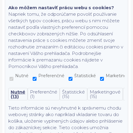
Ako môžem nastaviť prácu webu s cookies?
Napriek tomu, že odporúčame povoliť používanie
všetkých typov cookies, prácu webu s nimi môžete
nastaviť podľa vlastných preferencií pomocou
checkboxov zobrazených nižšie. Po odsúhlasení
nastavenia práce s cookies môžete zmeniť svoje
rozhodnutie zmazaním či editáciou cookies priamo v
nastavení Vášho prehliadača. Podrobnejšie
informácie k premazaniu cookies nájdete v
Pomocníkovi Vášho prehliadača.
Nutné
Preferenčné
Štatistické
Marketingov
Nutné
Preferenčné
Štatistické
Marketingové
Nek
(13)
(1)
(15)
(15)
(7)
Tieto informácie sú nevyhnutné k správnemu chodu
webovej stránky ako napríklad vkladanie tovaru do
košíka, uloženie vyplnených údajov alebo prihlásenie
do zákazníckej sekcie.
Tieto cookies umožnia