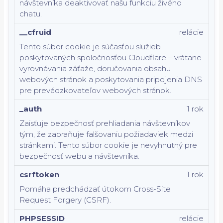
návštevníka deaktivovať našu funkciu živého
chatu.
__cfruid
relácie
Tento súbor cookie je súčasťou služieb
poskytovaných spoločnosťou Cloudflare – vrátane
vyrovnávania záťaže, doručovania obsahu
webových stránok a poskytovania pripojenia DNS
pre prevádzkovateľov webových stránok.
_auth
1 rok
Zaisťuje bezpečnosť prehliadania návštevníkov
tým, že zabraňuje falšovaniu požiadaviek medzi
stránkami. Tento súbor cookie je nevyhnutný pre
bezpečnosť webu a návštevníka.
csrftoken
1 rok
Pomáha predchádzať útokom Cross-Site
Request Forgery (CSRF).
PHPSESSID
relácie