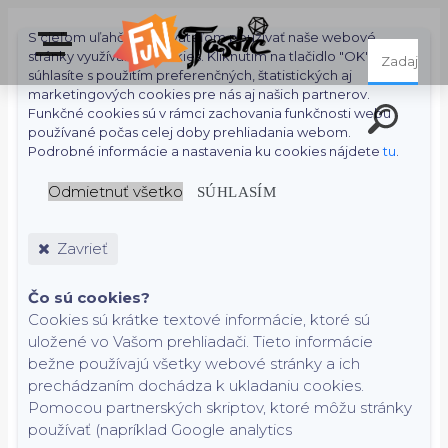
S cieľom uľahčiť používateľom používať naše webové
stránky využívame cookies. Kliknutím na tlačidlo "OK"
súhlasíte s použitím preferenčných, štatistických aj
marketingových cookies pre nás aj našich partnerov.
Funkčné cookies sú v rámci zachovania funkčnosti webu
používané počas celej doby prehliadania webom.
Podrobné informácie a nastavenia ku cookies nájdete
tu
.
Odmietnuť všetko
SÚHLASÍM
Zavrieť
Čo sú cookies?
Cookies sú krátke textové informácie, ktoré sú
uložené vo Vašom prehliadači. Tieto informácie
bežne používajú všetky webové stránky a ich
prechádzaním dochádza k ukladaniu cookies.
Pomocou partnerských skriptov, ktoré môžu stránky
používať (napríklad Google analytics