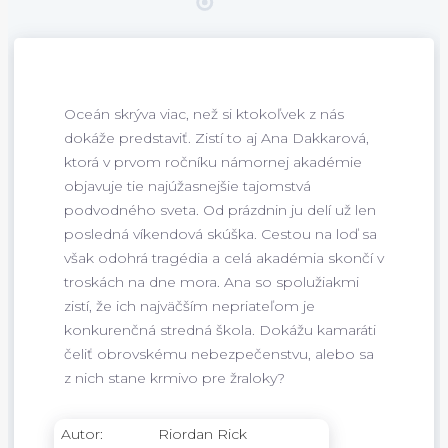
Oceán skrýva viac, než si ktokoľvek z nás
dokáže predstaviť. Zistí to aj Ana Dakkarová,
ktorá v prvom ročníku námornej akadémie
objavuje tie najúžasnejšie tajomstvá
podvodného sveta. Od prázdnin ju delí už len
posledná víkendová skúška. Cestou na loď sa
však odohrá tragédia a celá akadémia skončí v
troskách na dne mora. Ana so spolužiakmi
zistí, že ich najväčším nepriateľom je
konkurenčná stredná škola. Dokážu kamaráti
čeliť obrovskému nebezpečenstvu, alebo sa
z nich stane krmivo pre žraloky?
Autor:
Riordan Rick