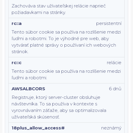
Zachováva stav užívateľskej relácie naprieč
požiadavkami na stránky.
rc::a
persistentní
Tento súbor cookie sa používa na rozlíšenie medzi
ľuďmi a robotmi. To je výhodné pre web, aby
vytvárať platné správy o používaní ich webových
stránok.
rc::c
relácie
Tento súbor cookie sa používa na rozlíšenie medzi
ľuďmi a robotmi.
AWSALBCORS
6 dnů
Registruje, ktorý server-cluster obsluhuje
návštevníka. To sa používa v kontexte s
vyrovnávaním záťaže, aby sa optimalizovala
užívateľská skúsenosť.
18plus_allow_access#
neznámý