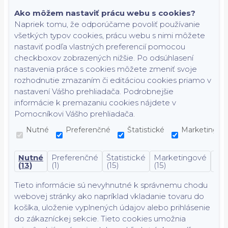
Ako môžem nastaviť prácu webu s cookies?
Napriek tomu, že odporúčame povoliť používanie
všetkých typov cookies, prácu webu s nimi môžete
nastaviť podľa vlastných preferencií pomocou
checkboxov zobrazených nižšie. Po odsúhlasení
nastavenia práce s cookies môžete zmeniť svoje
rozhodnutie zmazaním či editáciou cookies priamo v
nastavení Vášho prehliadača. Podrobnejšie
informácie k premazaniu cookies nájdete v
Pomocníkovi Vášho prehliadača.
Nutné
Preferenčné
Štatistické
Marketingov
Nutné
Preferenčné
Štatistické
Marketingové
Nek
(13)
(1)
(15)
(15)
(7)
Tieto informácie sú nevyhnutné k správnemu chodu
webovej stránky ako napríklad vkladanie tovaru do
košíka, uloženie vyplnených údajov alebo prihlásenie
do zákazníckej sekcie.
Tieto cookies umožnia