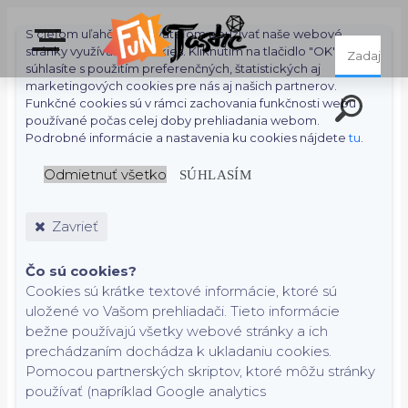
S cieľom uľahčiť používateľom používať naše webové
stránky využívame cookies. Kliknutím na tlačidlo "OK"
súhlasíte s použitím preferenčných, štatistických aj
marketingových cookies pre nás aj našich partnerov.
Funkčné cookies sú v rámci zachovania funkčnosti webu
používané počas celej doby prehliadania webom.
Podrobné informácie a nastavenia ku cookies nájdete
tu
.
Odmietnuť všetko
SÚHLASÍM
Zavrieť
Čo sú cookies?
Cookies sú krátke textové informácie, ktoré sú
uložené vo Vašom prehliadači. Tieto informácie
bežne používajú všetky webové stránky a ich
prechádzaním dochádza k ukladaniu cookies.
Pomocou partnerských skriptov, ktoré môžu stránky
používať (napríklad Google analytics