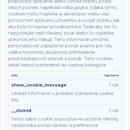
prispôsobiť správanie alebo vzhľad stránky podľa
Vašich potrieb, napríklad voľba jazyka.
Vďaka týmto
cookies môžu majitelia aj developeri webu viac
porozumieť správaniu užívateľov a vyvijať stránku tak,
aby bola čo najviac prozákaznícka. Teda aby ste čo
najrýchlejšie našli hľadaný tovar alebo čo najľahšie
dokončili jeho nákup.
Tieto informácie umožnia
personalizovať zobrazenie ponúk priamo pre Vás
vďaka historickej skúsenosti prehliadania
predchádzajúcich stránok a ponúk.
Tieto cookies
zatiaľ neboli roztriedené do vlastnej kategórie.
Účel
Vypršanie
show_cookie_message
1 rok
Ukladá informácie o potrebe zobrazenia cookie
lišty
__zlcmid
1 rok
Tento súbor cookie sa používa na uloženie identity
návštevníka počas návštev a preferencie