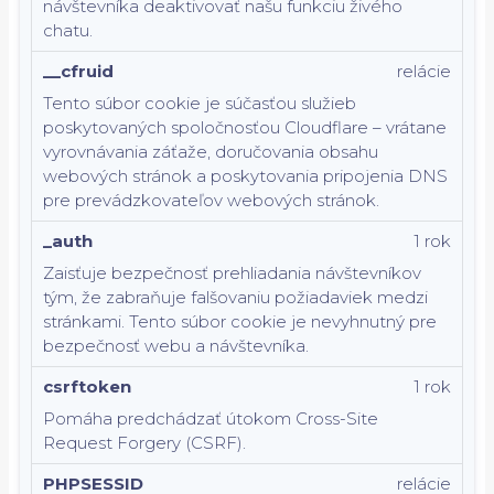
návštevníka deaktivovať našu funkciu živého
chatu.
__cfruid
relácie
Tento súbor cookie je súčasťou služieb
poskytovaných spoločnosťou Cloudflare – vrátane
vyrovnávania záťaže, doručovania obsahu
webových stránok a poskytovania pripojenia DNS
pre prevádzkovateľov webových stránok.
_auth
1 rok
Zaisťuje bezpečnosť prehliadania návštevníkov
tým, že zabraňuje falšovaniu požiadaviek medzi
stránkami. Tento súbor cookie je nevyhnutný pre
bezpečnosť webu a návštevníka.
csrftoken
1 rok
Pomáha predchádzať útokom Cross-Site
Request Forgery (CSRF).
PHPSESSID
relácie