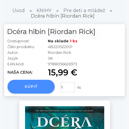
Úvod
»
KNIHY
»
Pre deti a mládež
»
Dcéra hlbín [Riordan Rick]
Dcéra hlbín [Riordan Rick]
Dostupnosť:
Na sklade
1 ks
Číslo produktu:
AB220522001
Autor:
Riordan Rick
Jazyk:
SK
EAN kód:
9788056626573
15,99 €
NAŠA CENA:
KÚPIŤ
ks