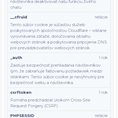
návštevníka deaktivovať našu funkciu živého
chatu.
__cfruid
relácie
Tento súbor cookie je súčasťou služieb
poskytovaných spoločnosťou Cloudflare – vrátane
vyrovnávania záťaže, doručovania obsahu
webových stránok a poskytovania pripojenia DNS
pre prevádzkovateľov webových stránok.
_auth
1 rok
Zaisťuje bezpečnosť prehliadania návštevníkov
tým, že zabraňuje falšovaniu požiadaviek medzi
stránkami. Tento súbor cookie je nevyhnutný pre
bezpečnosť webu a návštevníka.
csrftoken
1 rok
Pomáha predchádzať útokom Cross-Site
Request Forgery (CSRF).
PHPSESSID
relácie