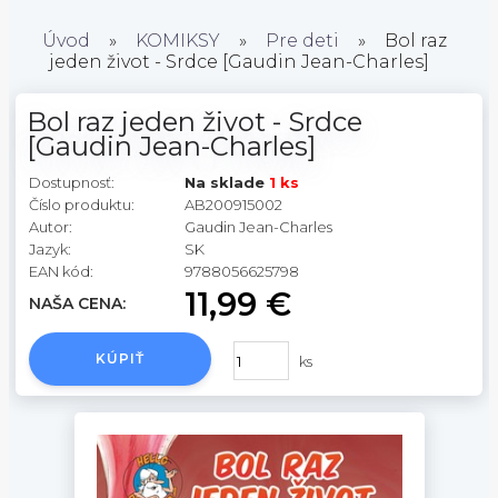
Úvod
»
KOMIKSY
»
Pre deti
»
Bol raz
jeden život - Srdce [Gaudin Jean-Charles]
Bol raz jeden život - Srdce
[Gaudin Jean-Charles]
Dostupnosť:
Na sklade
1 ks
Číslo produktu:
AB200915002
Autor:
Gaudin Jean-Charles
Jazyk:
SK
EAN kód:
9788056625798
11,99 €
NAŠA CENA:
KÚPIŤ
ks