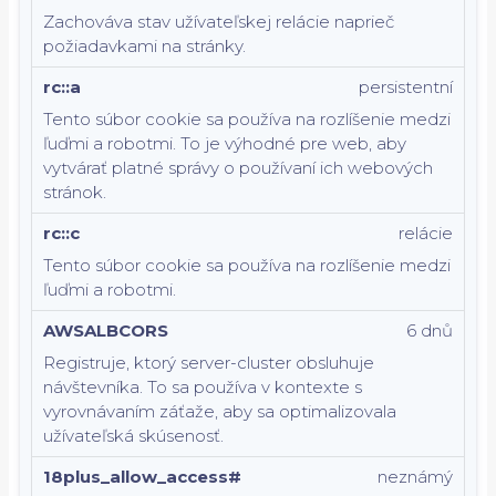
Zachováva stav užívateľskej relácie naprieč
požiadavkami na stránky.
rc::a
persistentní
Tento súbor cookie sa používa na rozlíšenie medzi
ľuďmi a robotmi. To je výhodné pre web, aby
vytvárať platné správy o používaní ich webových
stránok.
rc::c
relácie
Tento súbor cookie sa používa na rozlíšenie medzi
ľuďmi a robotmi.
AWSALBCORS
6 dnů
Registruje, ktorý server-cluster obsluhuje
návštevníka. To sa používa v kontexte s
vyrovnávaním záťaže, aby sa optimalizovala
užívateľská skúsenosť.
18plus_allow_access#
neznámý