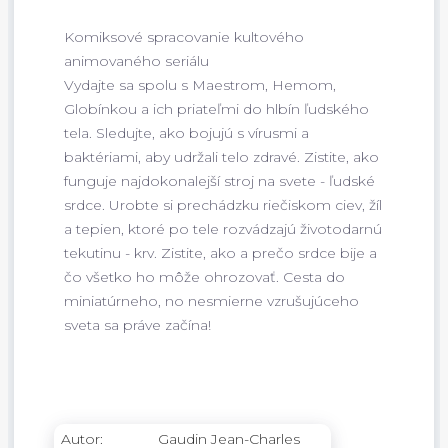
Komiksové spracovanie kultového
animovaného seriálu
Vydajte sa spolu s Maestrom, Hemom,
Globínkou a ich priateľmi do hlbín ľudského
tela. Sledujte, ako bojujú s vírusmi a
baktériami, aby udržali telo zdravé. Zistite, ako
funguje najdokonalejší stroj na svete - ľudské
srdce. Urobte si prechádzku riečiskom ciev, žíl
a tepien, ktoré po tele rozvádzajú životodarnú
tekutinu - krv. Zistite, ako a prečo srdce bije a
čo všetko ho môže ohrozovať. Cesta do
miniatúrneho, no nesmierne vzrušujúceho
sveta sa práve začína!
Autor:
Gaudin Jean-Charles