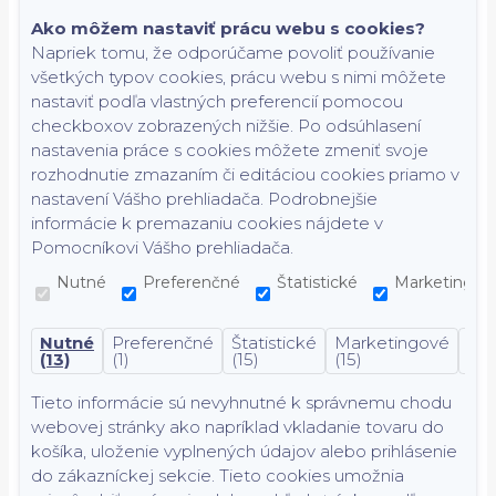
Ako môžem nastaviť prácu webu s cookies?
Napriek tomu, že odporúčame povoliť používanie
všetkých typov cookies, prácu webu s nimi môžete
nastaviť podľa vlastných preferencií pomocou
checkboxov zobrazených nižšie. Po odsúhlasení
nastavenia práce s cookies môžete zmeniť svoje
rozhodnutie zmazaním či editáciou cookies priamo v
nastavení Vášho prehliadača. Podrobnejšie
informácie k premazaniu cookies nájdete v
Pomocníkovi Vášho prehliadača.
Nutné
Preferenčné
Štatistické
Marketingov
Nutné
Preferenčné
Štatistické
Marketingové
Nek
(13)
(1)
(15)
(15)
(7)
Tieto informácie sú nevyhnutné k správnemu chodu
webovej stránky ako napríklad vkladanie tovaru do
košíka, uloženie vyplnených údajov alebo prihlásenie
do zákazníckej sekcie.
Tieto cookies umožnia