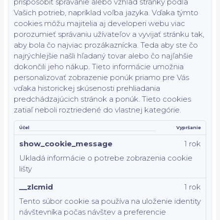
prispôsobiť správanie alebo vzhľad stránky podľa
Vašich potrieb, napríklad voľba jazyka.
Vďaka týmto
cookies môžu majitelia aj developeri webu viac
porozumieť správaniu užívateľov a vyvijať stránku tak,
aby bola čo najviac prozákaznícka. Teda aby ste čo
najrýchlejšie našli hľadaný tovar alebo čo najľahšie
dokončili jeho nákup.
Tieto informácie umožnia
personalizovať zobrazenie ponúk priamo pre Vás
vďaka historickej skúsenosti prehliadania
predchádzajúcich stránok a ponúk.
Tieto cookies
zatiaľ neboli roztriedené do vlastnej kategórie.
Účel
Vypršanie
show_cookie_message
1 rok
Ukladá informácie o potrebe zobrazenia cookie
lišty
__zlcmid
1 rok
Tento súbor cookie sa používa na uloženie identity
návštevníka počas návštev a preferencie