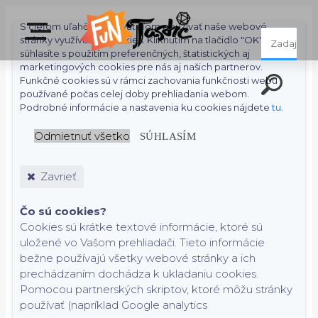
S cieľom uľahčiť používateľom používať naše webové
stránky využívame cookies. Kliknutím na tlačidlo "OK"
súhlasíte s použitím preferenčných, štatistických aj
marketingových cookies pre nás aj našich partnerov.
Funkčné cookies sú v rámci zachovania funkčnosti webu
používané počas celej doby prehliadania webom.
Podrobné informácie a nastavenia ku cookies nájdete
tu
.
Odmietnuť všetko
SÚHLASÍM
Zavrieť
Čo sú cookies?
Cookies sú krátke textové informácie, ktoré sú
uložené vo Vašom prehliadači. Tieto informácie
bežne používajú všetky webové stránky a ich
prechádzaním dochádza k ukladaniu cookies.
Pomocou partnerských skriptov, ktoré môžu stránky
používať (napríklad Google analytics