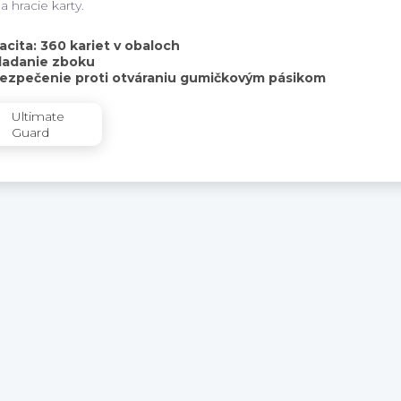
 hracie karty.
acita: 360 kariet v obaloch
ladanie zboku
ezpečenie proti otváraniu gumičkovým pásikom
Ultimate
Guard