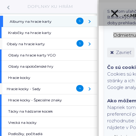
DOPLNKY KU HRÁM
S cieľom uľahč
<< M
štatistických 
6
Albumy na hracie karty
( Albumy na hracie karty 
doby prehliad
Krabičky na hracie karty
Odmietnu
5
Obaly na hracie karty
( Obaly na hracie karty )
Zavrieť
Obaly na hracie karty YGO
Obaly na spoločenské hry
Čo sú cook
Cookies sú k
Hracie kocky
stránky a ic
Google analy
4
Hracie kocky - Sady
( Hracie kocky - Sady )
Hracie kocky - Špeciálne znaky
Ako môžem 
Napriek tomu
Tácky na hádzanie kociek
preferencií 
rozhodnutie 
Vrecká na kocky
nájdete v Po
Podložky, počítadlá