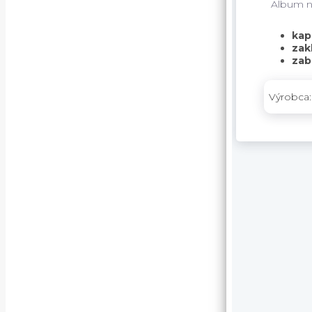
Album na
kap
zak
zab
Výrobca: