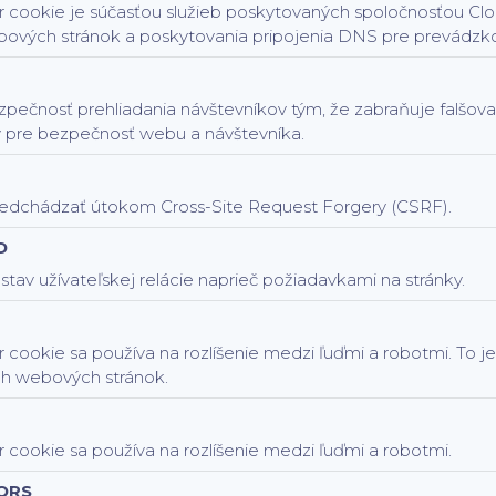
 cookie je súčasťou služieb poskytovaných spoločnosťou Clou
ových stránok a poskytovania pripojenia DNS pre prevádzk
zpečnosť prehliadania návštevníkov tým, že zabraňuje falšov
 pre bezpečnosť webu a návštevníka.
dchádzať útokom Cross-Site Request Forgery (CSRF).
D
tav užívateľskej relácie naprieč požiadavkami na stránky.
 cookie sa používa na rozlíšenie medzi ľuďmi a robotmi. To j
ch webových stránok.
 cookie sa používa na rozlíšenie medzi ľuďmi a robotmi.
ORS