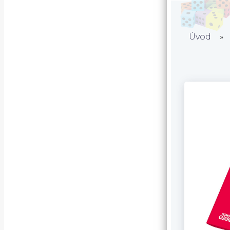
Úvod
»