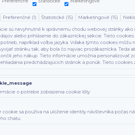
Preferenčné
Štatistické
Marketingové
Preferenčné (1)
Štatistické (15)
Marketingové (15)
Nekla
ácie sú nevyhnutné k správnemu chodu webovej stránky ako na
dajov alebo prihlásenie do zákazníckej sekcie.
Tieto cookies
potrieb, napríklad voľba jazyka.
Vďaka týmto cookies môžu ma
vyvijať stránku tak, aby bola čo najviac prozákaznícka. Teda ab
ončili jeho nákup.
Tieto informácie umožnia personalizovať z
rehliadania predchádzajúcich stránok a ponúk.
Tieto cookies z
kie_message
rmácie o potrebe zobrazenia cookie lišty
 cookie sa používa na uloženie identity návštevníka počas n
ého chatu.